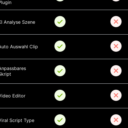
Plugin
KI Analyse Szene
Auto Auswahl Clip
Anpassbares 
Skript
Video Editor
Viral Script Type