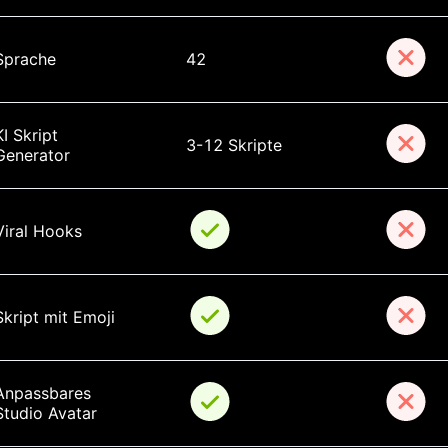
Sprache
42
KI Skript 
3-12 Skripte
Generator
Viral Hooks
Skript mit Emoji
Anpassbares 
Studio Avatar