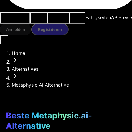
Anwendungsfälle
KI-Tools
Ressourcen
Modelle
Fähigkeiten
API
Preise
Anmelden
Registrieren
Home
Alternatives
Metaphysic Ai Alternative
Beste Metaphysic.ai-
Alternative