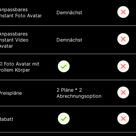
Anpassbares 
Demnächst
Instant Foto Avatar
Anpassbares 
Instant Video 
Demnächst
Avatar
KI Foto Avatar mit 
vollem Körper
2 Pläne * 2 
Preispläne
Abrechnungsoption
Rabatt