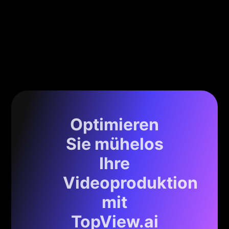
Optimieren
Sie mühelos
Ihre
Videoproduktion
mit
TopView.ai