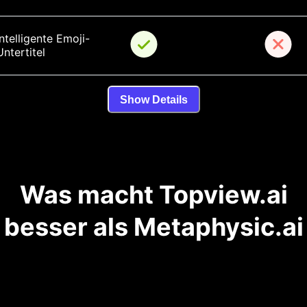
Intelligente Emoji-
Untertitel
Show Details
Was macht Topview.ai
besser als Metaphysic.ai