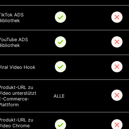
TikTok ADS 
Bibliothek
YouTube ADS 
Bibliothek
Viral Video Hook
Produkt-URL zu 
Video unterstützt 
ALLE
E-Commerce-
Plattform
Produkt-URL zu 
Video Chrome 