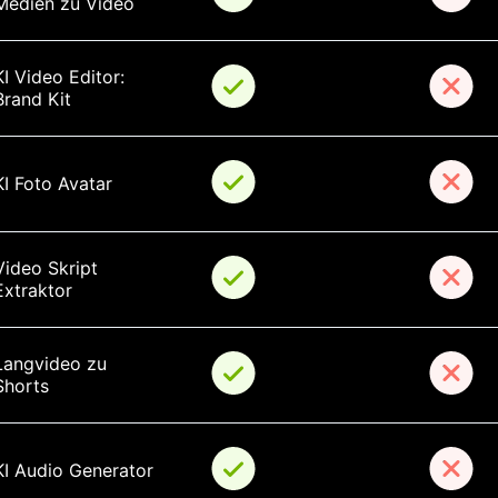
Medien zu Video
KI Video Editor: 
Brand Kit
KI Foto Avatar
Video Skript 
Extraktor
Langvideo zu 
Shorts
KI Audio Generator