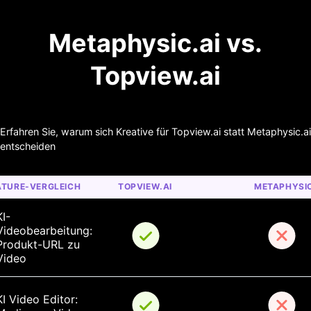
Metaphysic.ai vs.
Topview.ai
Erfahren Sie, warum sich Kreative für Topview.ai statt Metaphysic.ai
entscheiden
ATURE-VERGLEICH
TOPVIEW.AI
METAPHYSIC
KI-
Videobearbeitung: 
Produkt-URL zu 
Video
KI Video Editor: 