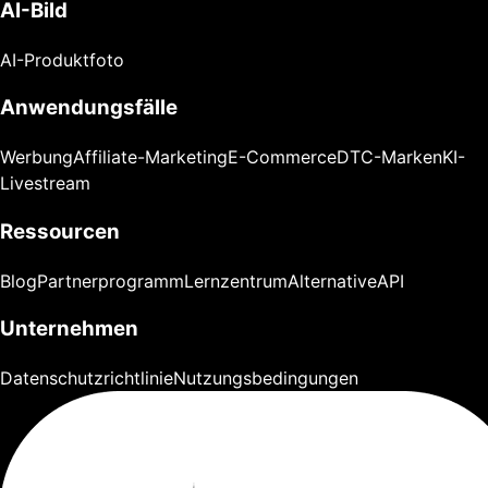
AI-Bild
AI-Produktfoto
Anwendungsfälle
Werbung
Affiliate-Marketing
E-Commerce
DTC-Marken
KI-
Livestream
Ressourcen
Blog
Partnerprogramm
Lernzentrum
Alternative
API
Unternehmen
Datenschutzrichtlinie
Nutzungsbedingungen