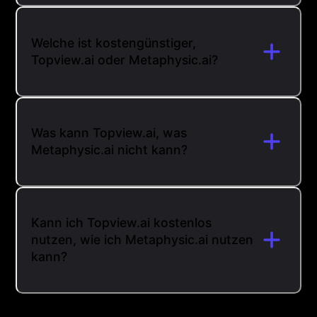
Welche ist kostengünstiger,
Topview.ai oder Metaphysic.ai?
Was kann Topview.ai, was
Metaphysic.ai nicht kann?
Kann ich Topview.ai kostenlos
nutzen, wie ich Metaphysic.ai nutzen
kann?