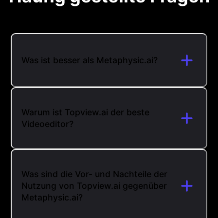
Was ist besser als Metaphysic.ai?
Warum ist Topview.ai der beste
Videoeditor?
Was sind die Vor- und Nachteile der
Nutzung von Topview.ai gegenüber
Metaphysic.ai?