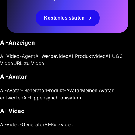
Kostenlos starten
AI-Anzeigen
AI-Video-Agent
AI-Werbevideo
AI-Produktvideo
AI-UGC-
Video
URL zu Video
AI-Avatar
AI-Avatar-Generator
Produkt-Avatar
Meinen Avatar
entwerfen
AI-Lippensynchronisation
AI-Video
AI-Video-Generator
AI-Kurzvideo