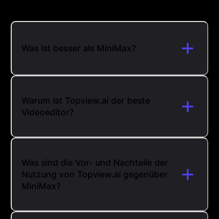
Was ist besser als MiniMax?
Warum ist Topview.ai der beste
Videoeditor?
Was sind die Vor- und Nachteile der
Nutzung von Topview.ai gegenüber
MiniMax?