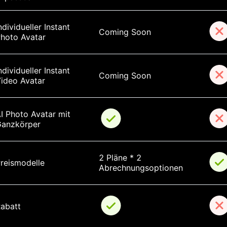
ndividueller Instant 
Coming Soon
hoto Avatar
ndividueller Instant 
Coming Soon
ideo Avatar
I Photo Avatar mit 
anzkörper
2 Pläne * 2 
reismodelle
Abrechnungsoptionen
abatt