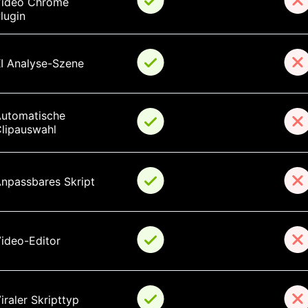
ideo Chrome 
lugin
I Analyse-Szene
utomatische 
lipauswahl
npassbares Skript
ideo-Editor
iraler Skripttyp