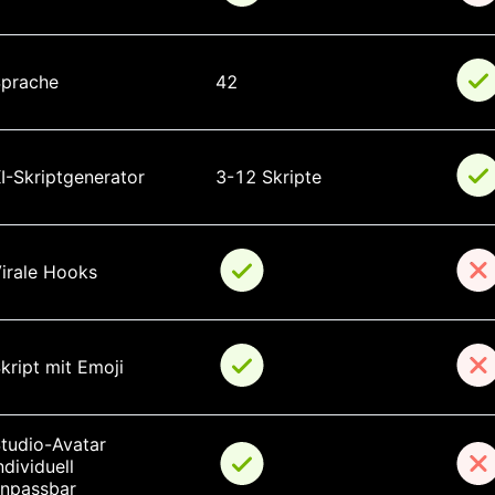
prache
42
I-Skriptgenerator
3-12 Skripte
irale Hooks
kript mit Emoji
tudio-Avatar 
ndividuell 
npassbar