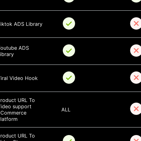
iktok ADS Library
outube ADS 
ibrary
iral Video Hook
roduct URL To 
ideo support 
ALL
ECommerce 
latform
roduct URL To 