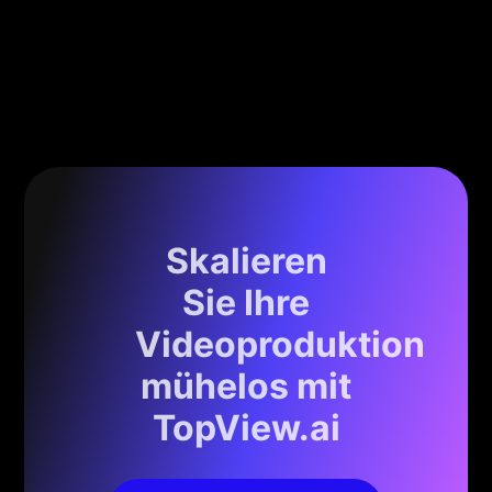
Skalieren
Sie Ihre
Videoproduktion
mühelos mit
TopView.ai