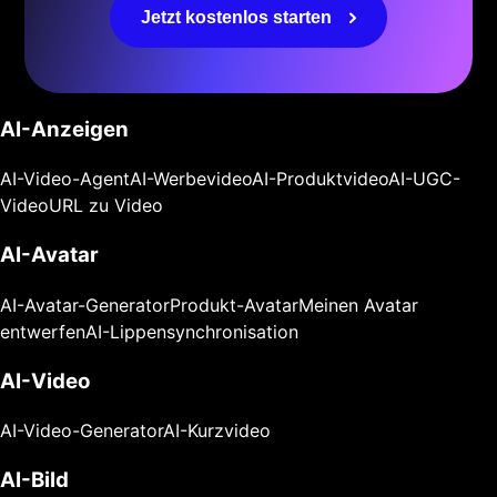
Jetzt kostenlos starten
AI-Anzeigen
AI-Video-Agent
AI-Werbevideo
AI-Produktvideo
AI-UGC-
Video
URL zu Video
AI-Avatar
AI-Avatar-Generator
Produkt-Avatar
Meinen Avatar
entwerfen
AI-Lippensynchronisation
AI-Video
AI-Video-Generator
AI-Kurzvideo
AI-Bild