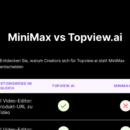
MiniMax vs Topview.ai
Entdecken Sie, warum Creators sich für Topview.ai statt MiniMax
entscheiden
KTIONSWEISE IM 
TOPVIEW.AI
MINIMA
GLEICH
I Video-Editor: 
rodukt-URL zu 
ideo
I Video-Editor: 