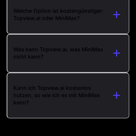
Welche Option ist kostengünstiger:
Topview.ai oder MiniMax?
Was kann Topview.ai, was MiniMax
nicht kann?
Kann ich Topview.ai kostenlos
nutzen, so wie ich es mit MiniMax
kann?