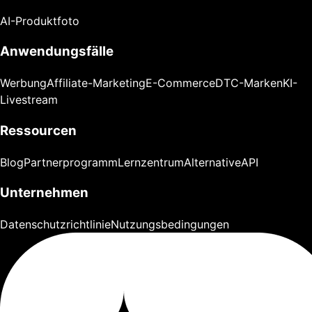
AI-Produktfoto
Anwendungsfälle
Werbung
Affiliate-Marketing
E-Commerce
DTC-Marken
KI-
Livestream
Ressourcen
Blog
Partnerprogramm
Lernzentrum
Alternative
API
Unternehmen
Datenschutzrichtlinie
Nutzungsbedingungen