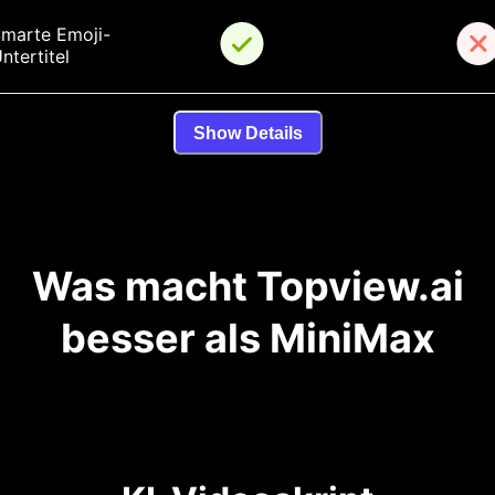
marte Emoji-
ntertitel
Show Details
Was macht Topview.ai
besser als MiniMax