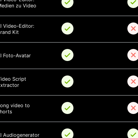
edien zu Video
I Video-Editor: 
rand Kit
I Foto-Avatar
ideo Script 
xtractor
ong video to 
horts
I Audiogenerator