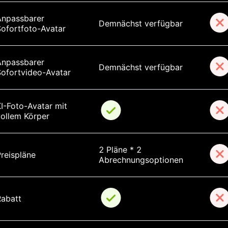
Anpassbarer 
Demnächst verfügbar
Sofortfoto-Avatar
Anpassbarer 
Demnächst verfügbar
Sofortvideo-Avatar
I-Foto-Avatar mit 
vollem Körper
2 Pläne * 2 
reispläne
Abrechnungsoptionen
Rabatt