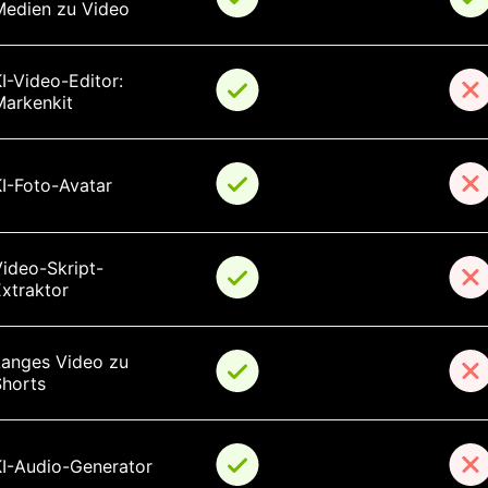
Medien zu Video
I-Video-Editor: 
Markenkit
I-Foto-Avatar
ideo-Skript-
xtraktor
Langes Video zu 
Shorts
KI-Audio-Generator