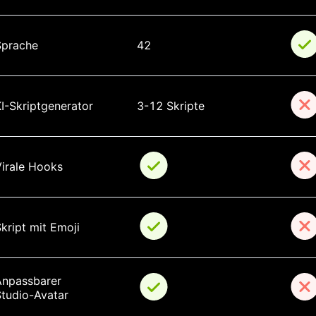
Sprache
42
I-Skriptgenerator
3-12 Skripte
Virale Hooks
kript mit Emoji
Anpassbarer 
Studio-Avatar