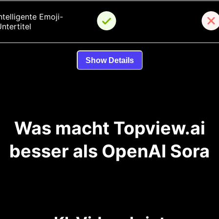
ntelligente Emoji-
ntertitel
Show Details
Was macht Topview.ai
besser als OpenAI Sora