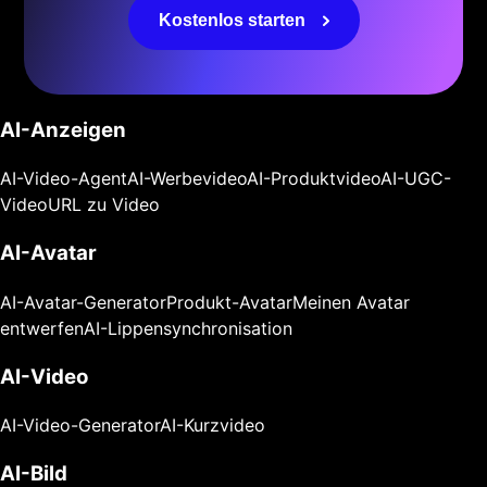
Kostenlos starten
AI-Anzeigen
AI-Video-Agent
AI-Werbevideo
AI-Produktvideo
AI-UGC-
Video
URL zu Video
AI-Avatar
AI-Avatar-Generator
Produkt-Avatar
Meinen Avatar
entwerfen
AI-Lippensynchronisation
AI-Video
AI-Video-Generator
AI-Kurzvideo
AI-Bild