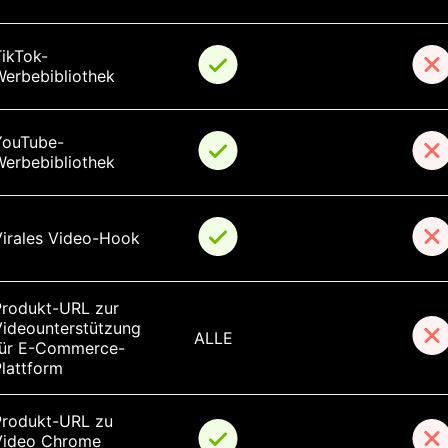
ikTok-
Werbebibliothek
YouTube-
Werbebibliothek
Virales Video-Hook
Produkt-URL zur 
Videounterstützung 
ALLE
für E-Commerce-
lattform
Produkt-URL zu 
Video Chrome 