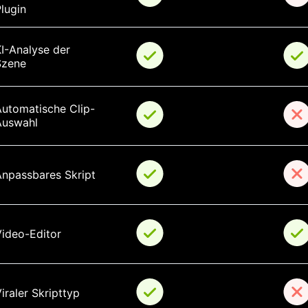
lugin
I-Analyse der 
Szene
Automatische Clip-
Auswahl
Anpassbares Skript
Video-Editor
iraler Skripttyp