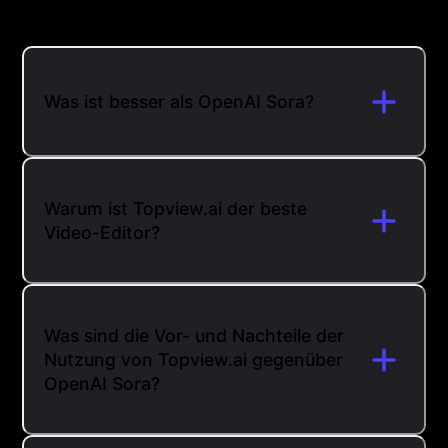
Was ist besser als OpenAI Sora?
Warum ist Topview.ai der beste
Video-Editor?
Was sind die Vor- und Nachteile der
Nutzung von Topview.ai gegenüber
OpenAI Sora?