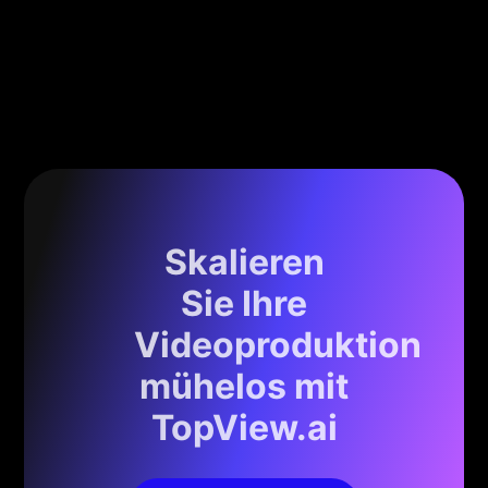
Skalieren
Sie Ihre
Videoproduktion
mühelos mit
TopView.ai