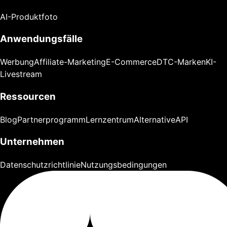
AI-Produktfoto
Anwendungsfälle
Werbung
Affiliate-Marketing
E-Commerce
DTC-Marken
KI-
Livestream
Ressourcen
Blog
Partnerprogramm
Lernzentrum
Alternative
API
Unternehmen
Datenschutzrichtlinie
Nutzungsbedingungen