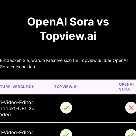
OpenAI Sora vs
Topview.ai
Entdecken Sie, warum Kreative sich für Topview.ai über OpenAI
Sora entscheiden
OPENAI 
ATURE-VERGLEICH
TOPVIEW.AI
SORA
I-Video-Editor: 
Produkt-URL zu 
Video
I-Video-Editor: 