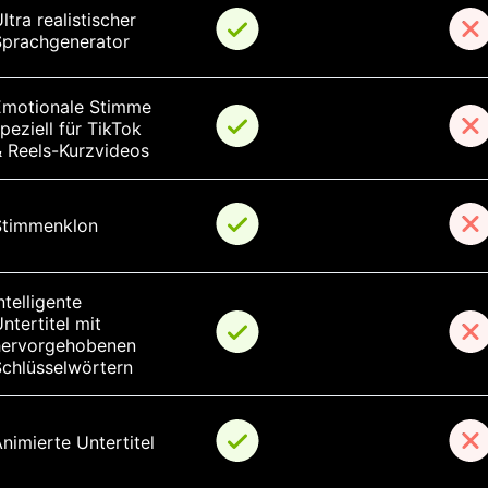
ltra realistischer 
Sprachgenerator
Emotionale Stimme 
peziell für TikTok 
& Reels-Kurzvideos
Stimmenklon
ntelligente 
ntertitel mit 
hervorgehobenen 
Schlüsselwörtern
nimierte Untertitel