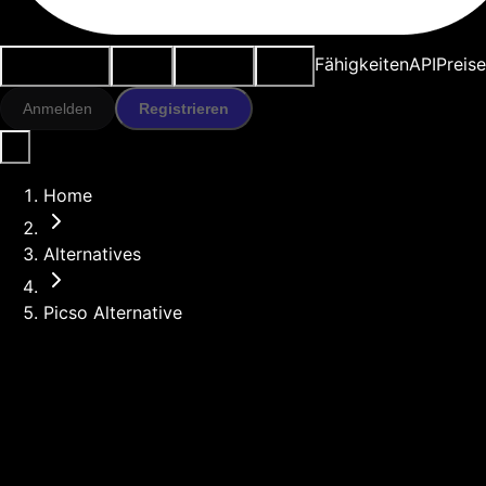
Anwendungsfälle
KI-Tools
Ressourcen
Modelle
Fähigkeiten
API
Preise
Anmelden
Registrieren
Home
Alternatives
Picso Alternative