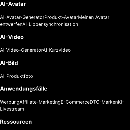
AI-Avatar
AI-Avatar-Generator
Produkt-Avatar
Meinen Avatar
entwerfen
AI-Lippensynchronisation
AI-Video
AI-Video-Generator
AI-Kurzvideo
AI-Bild
AI-Produktfoto
Anwendungsfälle
Werbung
Affiliate-Marketing
E-Commerce
DTC-Marken
KI-
Livestream
Ressourcen