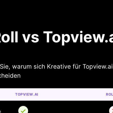
oll vs Topview.
Sie, warum sich Kreative für Topview.ai
cheiden
TOPVIEW.AI
RO
o