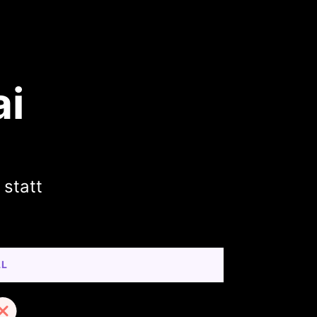
ai
 statt
LL