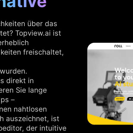
native
chkeiten über das
tet? Topview.ai ist
erheblich
keiten freischaltet,
 wurden.
 direkt in
eren Sie lange
ips –
inen nahtlosen
h auszeichnet, ist
editor, der intuitive