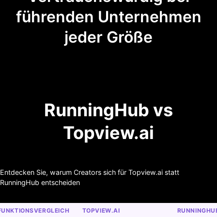
führenden Unternehmen
jeder Größe
RunningHub vs
Topview.ai
Entdecken Sie, warum Creators sich für Topview.ai statt
RunningHub entscheiden
FUNKTIONSVERGLEICH
TOPVIEW.AI
RUNNINGHU