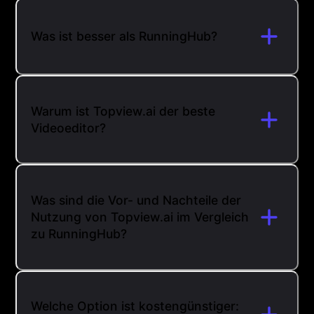
Was ist besser als RunningHub?
Warum ist Topview.ai der beste
Videoeditor?
Was sind die Vor- und Nachteile der
Nutzung von Topview.ai im Vergleich
zu RunningHub?
Welche Option ist kostengünstiger: