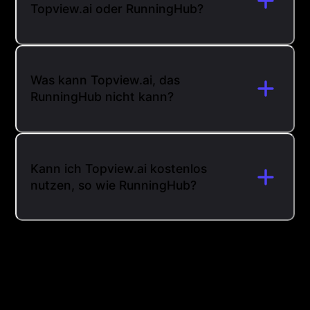
Topview.ai oder RunningHub?
Was kann Topview.ai, das
RunningHub nicht kann?
Kann ich Topview.ai kostenlos
nutzen, so wie RunningHub?