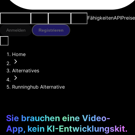
Anwendungsfälle
KI-Tools
Ressourcen
Modelle
Fähigkeiten
API
Preise
Anmelden
Registrieren
Home
Alternatives
Runninghub Alternative
Sie brauchen eine Video-
App, kein KI-Entwicklungskit.