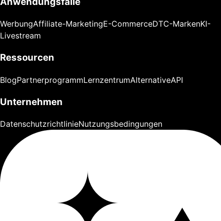
Anwendungsfälle
Werbung
Affiliate-Marketing
E-Commerce
DTC-Marken
KI-
Livestream
Ressourcen
Blog
Partnerprogramm
Lernzentrum
Alternative
API
Unternehmen
Datenschutzrichtlinie
Nutzungsbedingungen