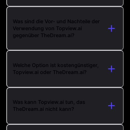
Was sind die Vor- und Nachteile der
Verwendung von Topview.ai
gegenüber TheDream.ai?
Welche Option ist kostengünstiger,
Topview.ai oder TheDream.ai?
Was kann Topview.ai tun, das
TheDream.ai nicht kann?