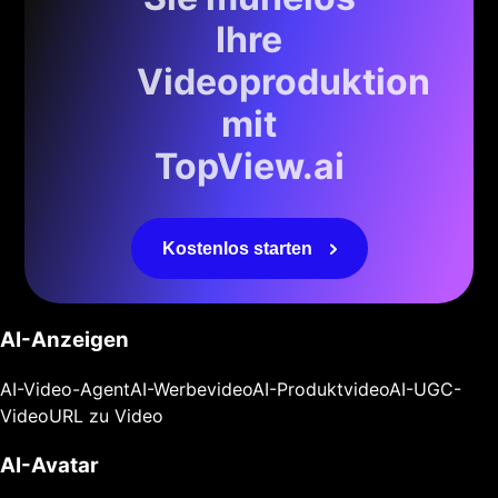
Ihre
Videoproduktion
mit
TopView.ai
Kostenlos starten
AI-Anzeigen
AI-Video-Agent
AI-Werbevideo
AI-Produktvideo
AI-UGC-
Video
URL zu Video
AI-Avatar