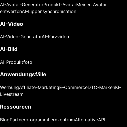
AI-Avatar-Generator
Produkt-Avatar
Meinen Avatar
entwerfen
AI-Lippensynchronisation
AI-Video
AI-Video-Generator
AI-Kurzvideo
AI-Bild
AI-Produktfoto
Anwendungsfälle
Werbung
Affiliate-Marketing
E-Commerce
DTC-Marken
KI-
Livestream
Ressourcen
Blog
Partnerprogramm
Lernzentrum
Alternative
API