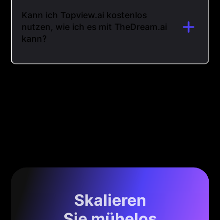
Kann ich Topview.ai kostenlos
nutzen, wie ich es mit TheDream.ai
kann?
Skalieren
Sie mühelos