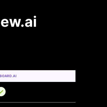
iew.ai
BOARD.AI