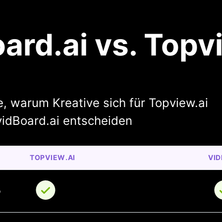
ard.ai vs. Topv
, warum Kreative sich für Topview.ai
vidBoard.ai entscheiden
TOPVIEW.AI
VID
o