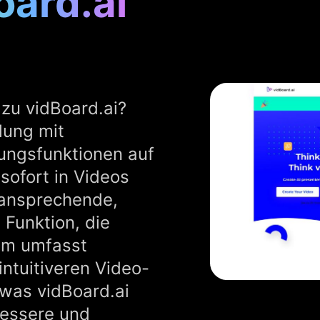
oard.ai
 zu vidBoard.ai?
lung mit
rungsfunktionen auf
sofort in Videos
 ansprechende,
 Funktion, die
dem umfasst
intuitiveren Video-
 was vidBoard.ai
 bessere und