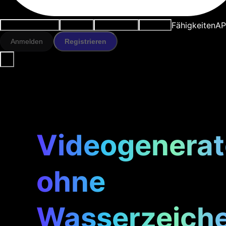
Fähigkeiten
AP
Anwendungsfälle
KI-Tools
Ressourcen
Modelle
Anmelden
Registrieren
Videogenerat
ohne
Wasserzeich