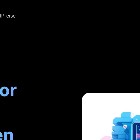
I
Preise
or
en