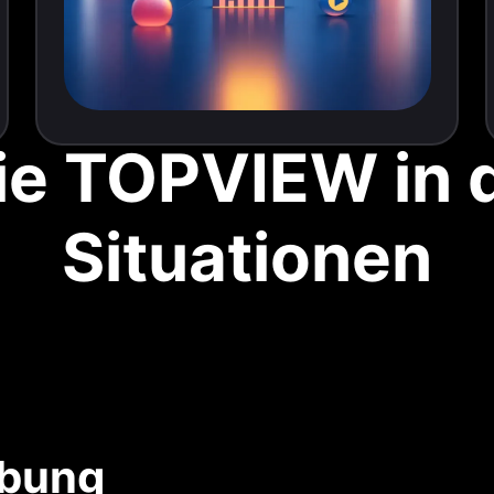
e TOPVIEW in 
Situationen
rbung