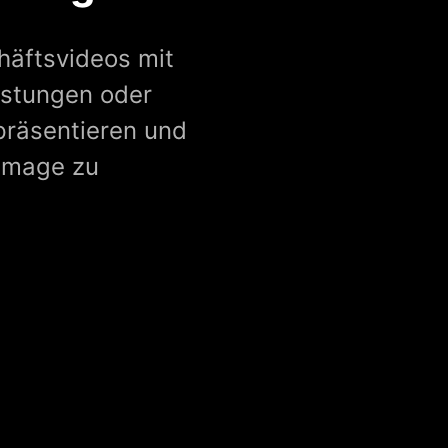
chäftsvideos mit
istungen oder
räsentieren und
 Image zu