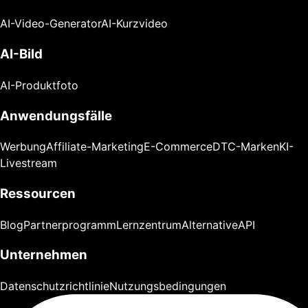
AI-Video-Generator
AI-Kurzvideo
AI-Bild
AI-Produktfoto
Anwendungsfälle
Werbung
Affiliate-Marketing
E-Commerce
DTC-Marken
KI-
Livestream
Ressourcen
Blog
Partnerprogramm
Lernzentrum
Alternative
API
Unternehmen
Datenschutzrichtlinie
Nutzungsbedingungen