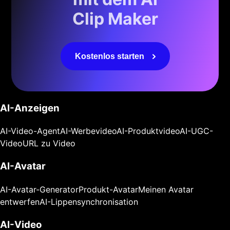
Clip Maker
Kostenlos starten
AI-Anzeigen
AI-Video-Agent
AI-Werbevideo
AI-Produktvideo
AI-UGC-
Video
URL zu Video
AI-Avatar
AI-Avatar-Generator
Produkt-Avatar
Meinen Avatar
entwerfen
AI-Lippensynchronisation
AI-Video