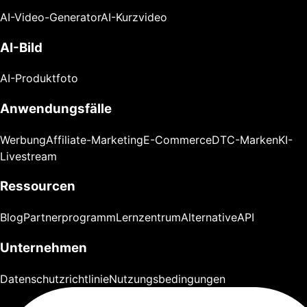
AI-Video-Generator
AI-Kurzvideo
AI-Bild
AI-Produktfoto
Anwendungsfälle
Werbung
Affiliate-Marketing
E-Commerce
DTC-Marken
KI-
Livestream
Ressourcen
Blog
Partnerprogramm
Lernzentrum
Alternative
API
Unternehmen
Datenschutzrichtlinie
Nutzungsbedingungen