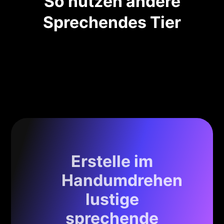
So nutzen andere
Sprechendes Tier
Erstelle im
Handumdrehen
lustige
sprechende