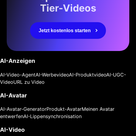
Tier-Videos
Jetzt kostenlos starten
AI-Anzeigen
AI-Video-Agent
AI-Werbevideo
AI-Produktvideo
AI-UGC-
Video
URL zu Video
AI-Avatar
AI-Avatar-Generator
Produkt-Avatar
Meinen Avatar
entwerfen
AI-Lippensynchronisation
AI-Video