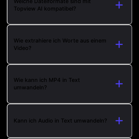
Welche Dateiformate sind mit
Topview AI kompatibel?
Wie extrahiere ich Worte aus einem
Video?
Wie kann ich MP4 in Text
umwandeln?
Kann ich Audio in Text umwandeln?