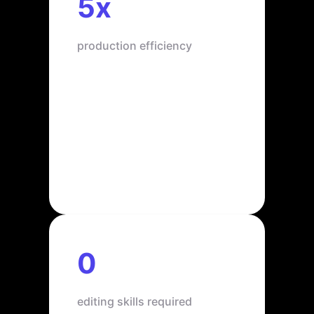
5x
production efficiency
0
editing skills required