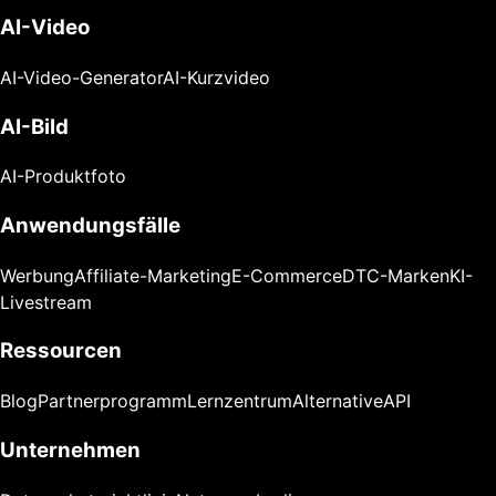
AI-Video
AI-Video-Generator
AI-Kurzvideo
AI-Bild
AI-Produktfoto
Anwendungsfälle
Werbung
Affiliate-Marketing
E-Commerce
DTC-Marken
KI-
Livestream
Ressourcen
Blog
Partnerprogramm
Lernzentrum
Alternative
API
Unternehmen