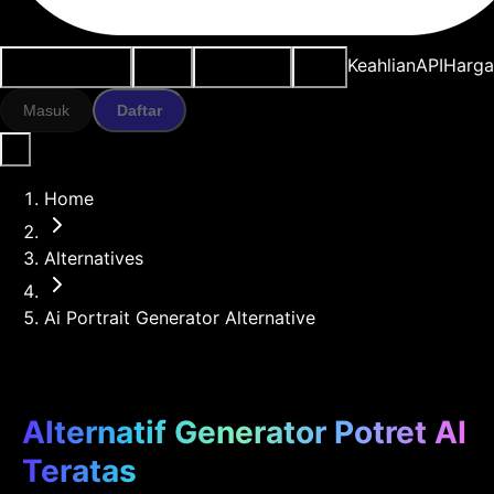
Kasus penggunaan
Alat AI
Sumber daya
Model
Keahlian
API
Harg
Masuk
Daftar
Home
Alternatives
Ai Portrait Generator Alternative
Alternatif Generator Potret AI
Teratas