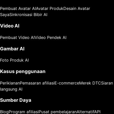
Pembuat Avatar AI
Avatar Produk
Desain Avatar
Saya
Sinkronisasi Bibir AI
Video AI
Pembuat Video AI
Video Pendek AI
Gambar AI
Foto Produk AI
Kasus penggunaan
Periklanan
Pemasaran afiliasi
E-commerce
Merek DTC
Siaran
langsung AI
Sumber Daya
Blog
Program afiliasi
Pusat pembelajaran
Alternatif
API