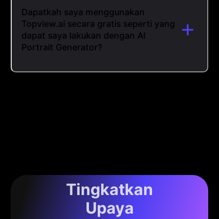
Dapatkah saya menggunakan
Topview.ai secara gratis seperti yang
dapat saya lakukan dengan AI
Portrait Generator?
Tingkatkan
Upaya