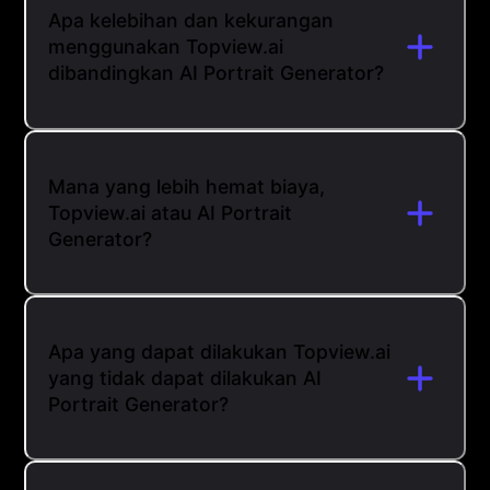
Apa kelebihan dan kekurangan
menggunakan Topview.ai
dibandingkan AI Portrait Generator?
Mana yang lebih hemat biaya,
Topview.ai atau AI Portrait
Generator?
Apa yang dapat dilakukan Topview.ai
yang tidak dapat dilakukan AI
Portrait Generator?