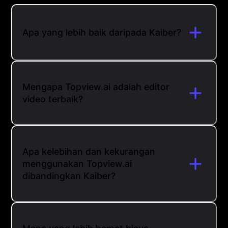
Apa yang lebih baik daripada Kaiber?
Mengapa Topview.ai adalah editor
video terbaik?
Apa kelebihan dan kekurangan
menggunakan Topview.ai
dibandingkan Kaiber?