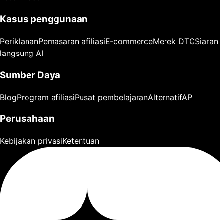
Kasus penggunaan
Periklanan
Pemasaran afiliasi
E-commerce
Merek DTC
Siaran
langsung AI
Sumber Daya
Blog
Program afiliasi
Pusat pembelajaran
Alternatif
API
Perusahaan
Kebijakan privasi
Ketentuan