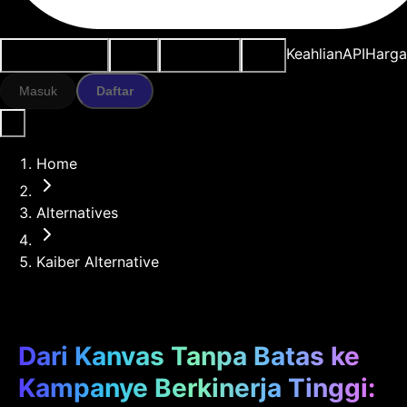
Kasus penggunaan
Alat AI
Sumber daya
Model
Keahlian
API
Harg
Masuk
Daftar
Home
Alternatives
Kaiber Alternative
Dari Kanvas Tanpa Batas ke
Kampanye Berkinerja Tinggi: