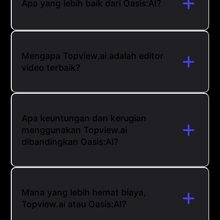
Apa yang lebih baik dari Oasis:AI?
Mengapa Topview.ai adalah editor
video terbaik?
Apa keuntungan dan kerugian
menggunakan Topview.ai
dibandingkan Oasis:AI?
Mana yang lebih hemat biaya,
Topview.ai atau Oasis:AI?