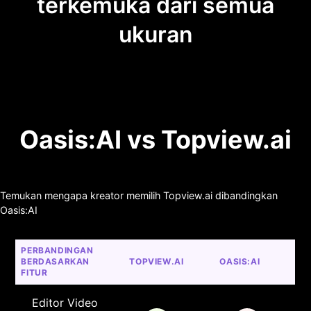
terkemuka dari semua
ukuran
Oasis:AI vs Topview.ai
Temukan mengapa kreator memilih Topview.ai dibandingkan
Oasis:AI
PERBANDINGAN 
BERDASARKAN 
TOPVIEW.AI
OASIS:AI
FITUR
Editor Video 