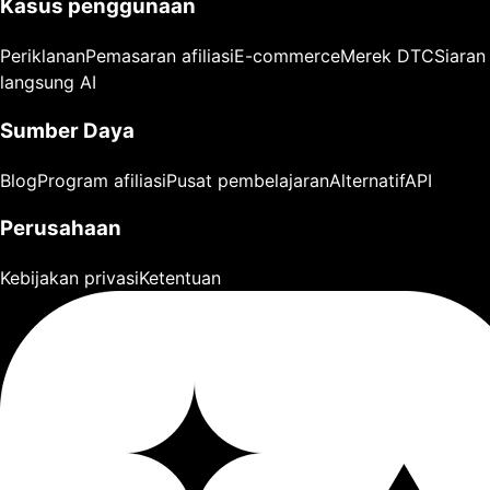
Kasus penggunaan
Periklanan
Pemasaran afiliasi
E-commerce
Merek DTC
Siaran
langsung AI
Sumber Daya
Blog
Program afiliasi
Pusat pembelajaran
Alternatif
API
Perusahaan
Kebijakan privasi
Ketentuan