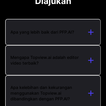
Diajukan
Apa yang lebih baik dari PFP.AI?
Mengapa Topview.ai adalah editor
video terbaik?
Apa kelebihan dan kekurangan
menggunakan Topview.ai
dibandingkan dengan PFP.AI?