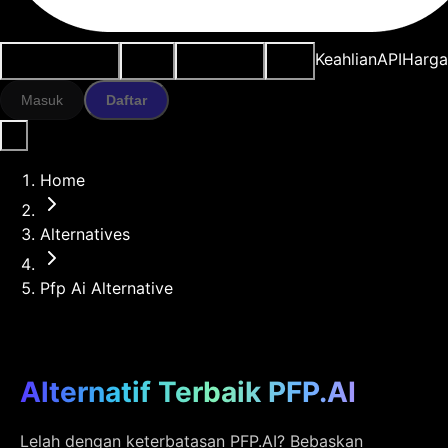
Kasus penggunaan
Alat AI
Sumber daya
Model
Keahlian
API
Harg
Masuk
Daftar
Home
Alternatives
Pfp Ai Alternative
Alternatif Terbaik PFP.AI
Lelah dengan keterbatasan PFP.AI? Bebaskan