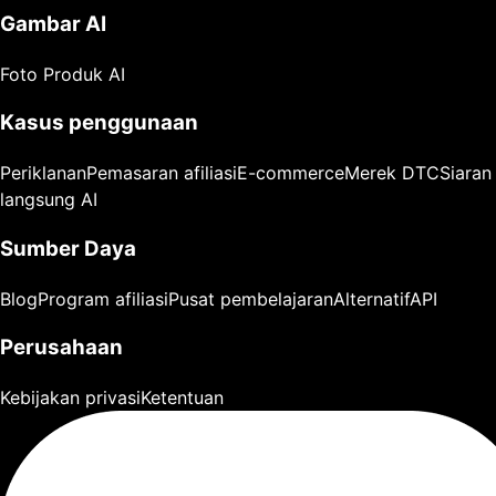
Gambar AI
Foto Produk AI
Kasus penggunaan
Periklanan
Pemasaran afiliasi
E-commerce
Merek DTC
Siaran
langsung AI
Sumber Daya
Blog
Program afiliasi
Pusat pembelajaran
Alternatif
API
Perusahaan
Kebijakan privasi
Ketentuan