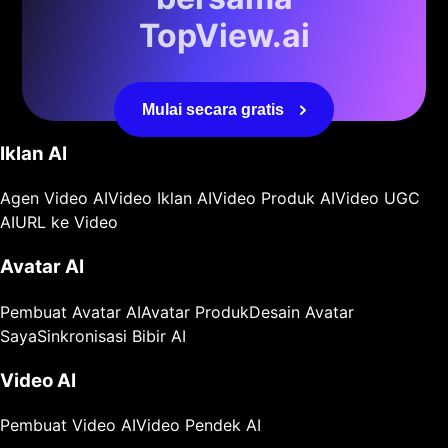
TopView.ai
Mulai secara gratis
Iklan AI
Agen Video AI
Video Iklan AI
Video Produk AI
Video UGC
AI
URL ke Video
Avatar AI
Pembuat Avatar AI
Avatar Produk
Desain Avatar
Saya
Sinkronisasi Bibir AI
Video AI
Pembuat Video AI
Video Pendek AI