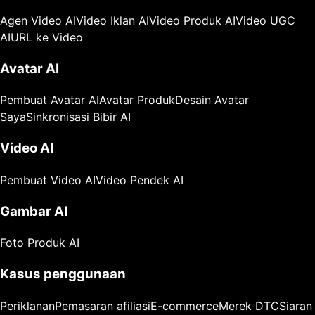
Agen Video AI
Video Iklan AI
Video Produk AI
Video UGC
AI
URL ke Video
Avatar AI
Pembuat Avatar AI
Avatar Produk
Desain Avatar
Saya
Sinkronisasi Bibir AI
Video AI
Pembuat Video AI
Video Pendek AI
Gambar AI
Foto Produk AI
Kasus penggunaan
Periklanan
Pemasaran afiliasi
E-commerce
Merek DTC
Siaran