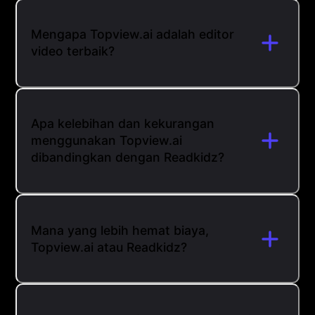
Mengapa Topview.ai adalah editor
video terbaik?
Apa kelebihan dan kekurangan
menggunakan Topview.ai
dibandingkan dengan Readkidz?
Mana yang lebih hemat biaya,
Topview.ai atau Readkidz?