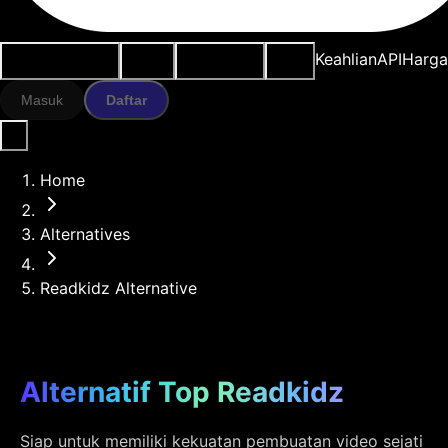
Kasus penggunaan
Alat AI
Sumber daya
Model
Keahlian
API
Harg
Masuk
Daftar
Home
Alternatives
Readkidz Alternative
Alternatif Top Readkidz
Siap untuk memiliki kekuatan pembuatan video sejati