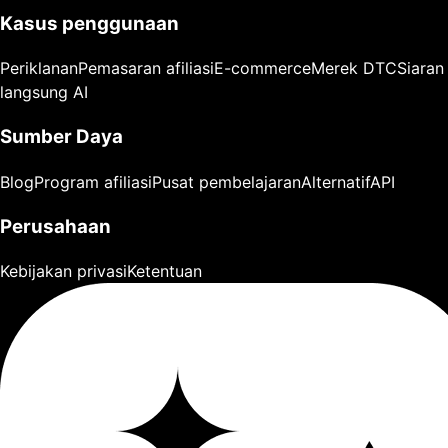
Kasus penggunaan
Periklanan
Pemasaran afiliasi
E-commerce
Merek DTC
Siaran
langsung AI
Sumber Daya
Blog
Program afiliasi
Pusat pembelajaran
Alternatif
API
Perusahaan
Kebijakan privasi
Ketentuan