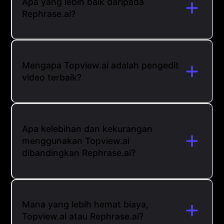
Apa yang lebih baik daripada
Rephrase.ai?
Mengapa Topview.ai adalah pengedit
video terbaik?
Apa kelebihan dan kekurangan
menggunakan Topview.ai
dibandingkan Rephrase.ai?
Mana yang lebih hemat biaya,
Topview.ai atau Rephrase.ai?