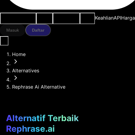
Kasus penggunaan
Alat AI
Sumber daya
Model
Keahlian
API
Harg
Masuk
Daftar
Home
Alternatives
Rephrase Ai Alternative
Alternatif Terbaik
Rephrase.ai