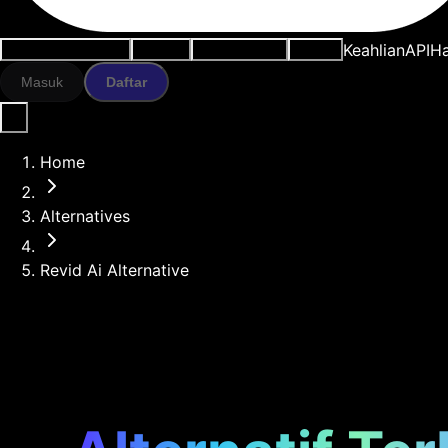
Keahlian
API
H
Kasus penggunaan
Alat AI
Sumber daya
Model
Masuk
Daftar
Home
Alternatives
Revid Ai Alternative