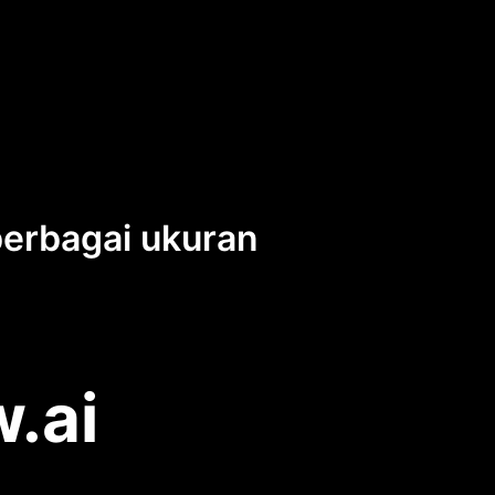
berbagai ukuran
w.ai