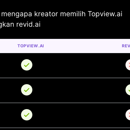
mengapa kreator memilih Topview.ai
kan revid.ai
TOPVIEW.AI
REV