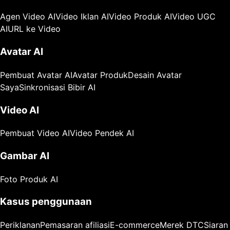
Agen Video AI
Video Iklan AI
Video Produk AI
Video UGC
AI
URL ke Video
Avatar AI
Pembuat Avatar AI
Avatar Produk
Desain Avatar
Saya
Sinkronisasi Bibir AI
Video AI
Pembuat Video AI
Video Pendek AI
Gambar AI
Foto Produk AI
Kasus penggunaan
Periklanan
Pemasaran afiliasi
E-commerce
Merek DTC
Siaran