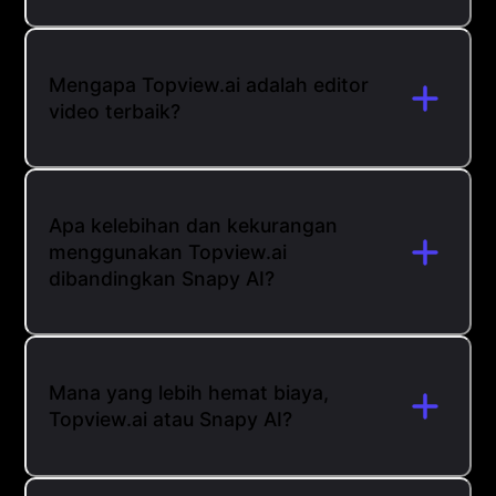
Mengapa Topview.ai adalah editor
video terbaik?
Apa kelebihan dan kekurangan
menggunakan Topview.ai
dibandingkan Snapy AI?
Mana yang lebih hemat biaya,
Topview.ai atau Snapy AI?