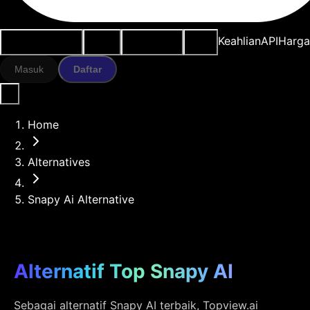
Kasus penggunaan
Alat AI
Sumber daya
Model
Keahlian
API
Harg
Masuk
Daftar
Home
Alternatives
Snapy Ai Alternative
Alternatif Top Snapy AI
Sebagai alternatif Snapy AI terbaik, Topview.ai