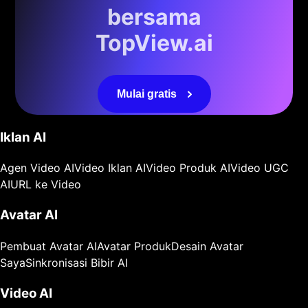
bersama
TopView.ai
Mulai gratis
Iklan AI
Agen Video AI
Video Iklan AI
Video Produk AI
Video UGC
AI
URL ke Video
Avatar AI
Pembuat Avatar AI
Avatar Produk
Desain Avatar
Saya
Sinkronisasi Bibir AI
Video AI