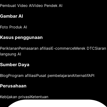
Pembuat Video AI
Video Pendek AI
Gambar AI
Foto Produk AI
Kasus penggunaan
Periklanan
Pemasaran afiliasi
E-commerce
Merek DTC
Siaran
langsung AI
Sumber Daya
Blog
Program afiliasi
Pusat pembelajaran
Alternatif
API
Perusahaan
Kebijakan privasi
Ketentuan