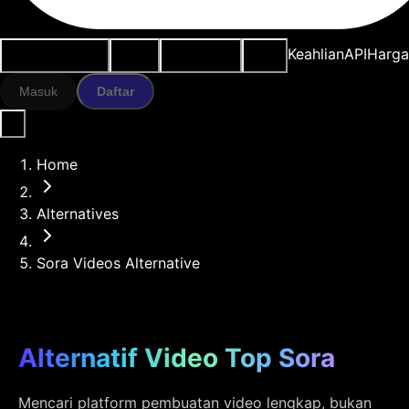
Kasus penggunaan
Alat AI
Sumber daya
Model
Keahlian
API
Harg
Masuk
Daftar
Home
Alternatives
Sora Videos Alternative
Alternatif Video Top Sora
Mencari platform pembuatan video lengkap, bukan