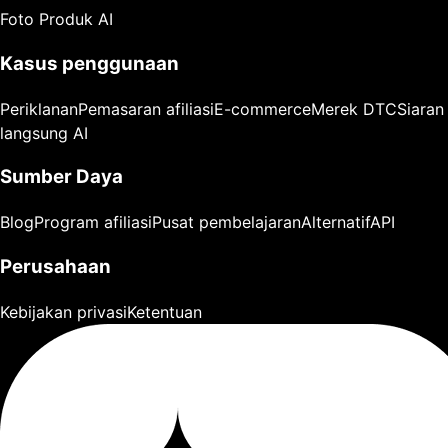
Foto Produk AI
Kasus penggunaan
Periklanan
Pemasaran afiliasi
E-commerce
Merek DTC
Siaran
langsung AI
Sumber Daya
Blog
Program afiliasi
Pusat pembelajaran
Alternatif
API
Perusahaan
Kebijakan privasi
Ketentuan