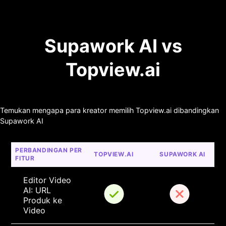
Supawork AI vs
Topview.ai
Temukan mengapa para kreator memilih Topview.ai dibandingkan
Supawork AI
PERBANDINGAN PER 
TOPVIEW.AI
SUPAWORK AI
FITUR
Editor Video 
AI: URL 
Produk ke 
Video