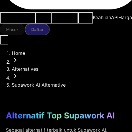
Kasus penggunaan
Alat AI
Sumber daya
Model
Keahlian
API
Harg
Masuk
Daftar
Home
Alternatives
Supawork Ai Alternative
Alternatif Top Supawork AI
Sebagai alternatif terbaik untuk Supawork AI,