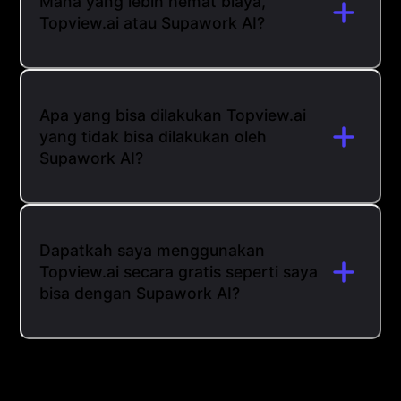
Mana yang lebih hemat biaya,
Topview.ai atau Supawork AI?
Apa yang bisa dilakukan Topview.ai
yang tidak bisa dilakukan oleh
Supawork AI?
Dapatkah saya menggunakan
Topview.ai secara gratis seperti saya
bisa dengan Supawork AI?