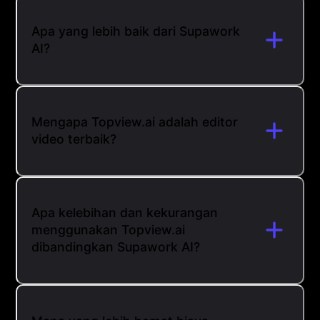
Apa yang lebih baik dari Supawork
AI?
Mengapa Topview.ai adalah editor
video terbaik?
Apa kelebihan dan kekurangan
menggunakan Topview.ai
dibandingkan Supawork AI?