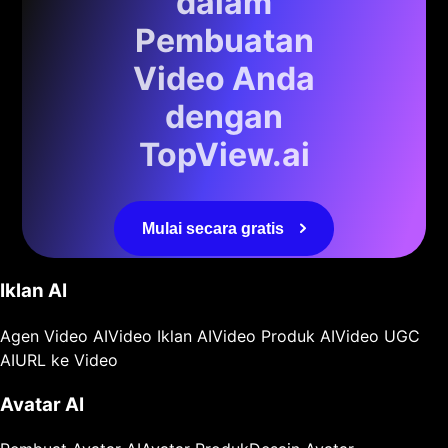
dalam
Pembuatan
Video Anda
dengan
TopView.ai
Mulai secara gratis
Iklan AI
Agen Video AI
Video Iklan AI
Video Produk AI
Video UGC
AI
URL ke Video
Avatar AI