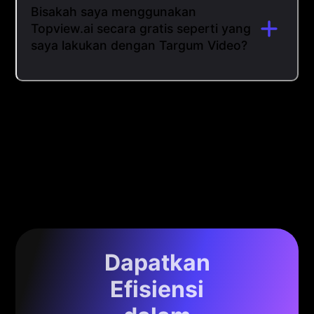
Bisakah saya menggunakan
Topview.ai secara gratis seperti yang
saya lakukan dengan Targum Video?
Dapatkan
Efisiensi