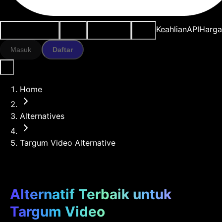
Kasus penggunaan
Alat AI
Sumber daya
Model
Keahlian
API
Harg
Masuk
Daftar
Home
Alternatives
Targum Video Alternative
Alternatif Terbaik untuk
Targum Video