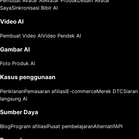
Pembuat Avatar AI
Avatar Produk
Desain Avatar
Saya
Sinkronisasi Bibir AI
Video AI
Pembuat Video AI
Video Pendek AI
Gambar AI
Foto Produk AI
Kasus penggunaan
Periklanan
Pemasaran afiliasi
E-commerce
Merek DTC
Siaran
langsung AI
Sumber Daya
Blog
Program afiliasi
Pusat pembelajaran
Alternatif
API