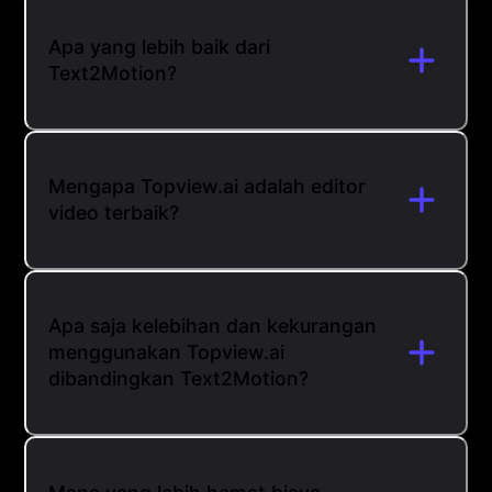
Apa yang lebih baik dari
Text2Motion?
Mengapa Topview.ai adalah editor
video terbaik?
Apa saja kelebihan dan kekurangan
menggunakan Topview.ai
dibandingkan Text2Motion?