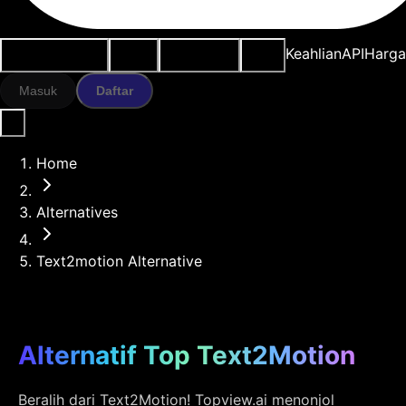
Kasus penggunaan
Alat AI
Sumber daya
Model
Keahlian
API
Harg
Masuk
Daftar
Home
Alternatives
Text2motion Alternative
Alternatif Top Text2Motion
Beralih dari Text2Motion! Topview.ai menonjol