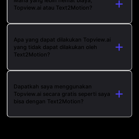
Mana yang lebih hemat biaya,
Topview.ai atau Text2Motion?
Apa yang dapat dilakukan Topview.ai
yang tidak dapat dilakukan oleh
Text2Motion?
Dapatkah saya menggunakan
Topview.ai secara gratis seperti saya
bisa dengan Text2Motion?