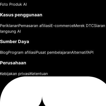
Foto Produk AI
Kasus penggunaan
Periklanan
Pemasaran afiliasi
E-commerce
Merek DTC
Siaran
langsung AI
Sumber Daya
Blog
Program afiliasi
Pusat pembelajaran
Alternatif
API
Perusahaan
Kebijakan privasi
Ketentuan