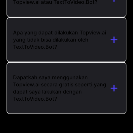
Topview.ai atau TextToVideo.Bot?
Apa yang dapat dilakukan Topview.ai
yang tidak bisa dilakukan oleh
TextToVideo.Bot?
Dapatkah saya menggunakan
Topview.ai secara gratis seperti yang
dapat saya lakukan dengan
TextToVideo.Bot?