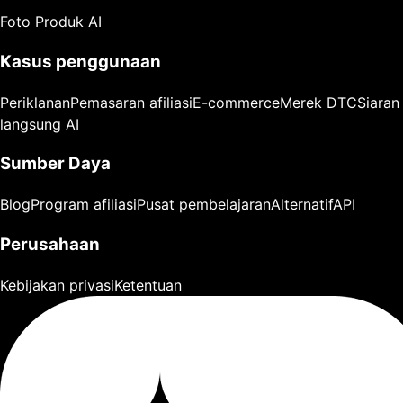
Foto Produk AI
Kasus penggunaan
Periklanan
Pemasaran afiliasi
E-commerce
Merek DTC
Siaran
langsung AI
Sumber Daya
Blog
Program afiliasi
Pusat pembelajaran
Alternatif
API
Perusahaan
Kebijakan privasi
Ketentuan