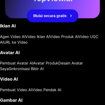
Mulai secara gratis
Iklan AI
Agen Video AI
Video Iklan AI
Video Produk AI
Video UGC
AI
URL ke Video
Avatar AI
Pembuat Avatar AI
Avatar Produk
Desain Avatar
Saya
Sinkronisasi Bibir AI
Video AI
Pembuat Video AI
Video Pendek AI
Gambar AI