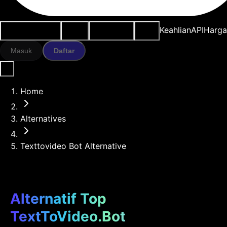
Kasus penggunaan
Alat AI
Sumber daya
Model
Keahlian
API
Harg
Masuk
Daftar
Home
Alternatives
Texttovideo Bot Alternative
Alternatif Top
TextToVideo.Bot