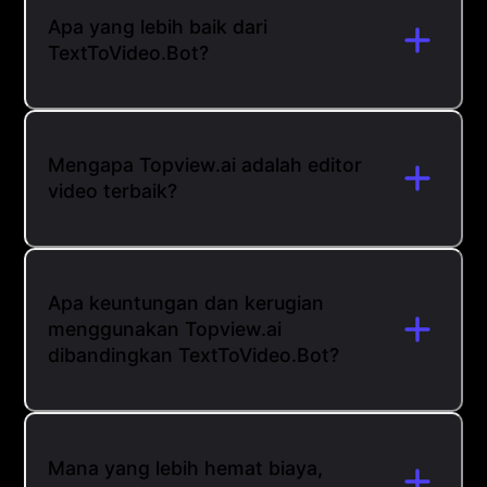
Apa yang lebih baik dari
TextToVideo.Bot?
Mengapa Topview.ai adalah editor
video terbaik?
Apa keuntungan dan kerugian
menggunakan Topview.ai
dibandingkan TextToVideo.Bot?
Mana yang lebih hemat biaya,