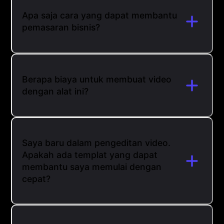
Apa saja cara yang dapat membantu
pemasaran bisnis?
Berapa biaya untuk membuat video
dengan alat ini?
Saya baru dalam pengeditan video.
Apakah ada templat yang dapat
membantu saya memulai dengan
cepat?