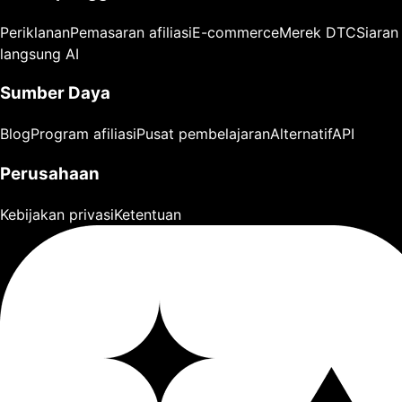
Periklanan
Pemasaran afiliasi
E-commerce
Merek DTC
Siaran
langsung AI
Sumber Daya
Blog
Program afiliasi
Pusat pembelajaran
Alternatif
API
Perusahaan
Kebijakan privasi
Ketentuan