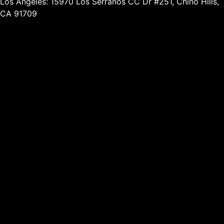
Los Angeles: 15970 Los Serranos CC Dr #251, Chino Hills,
CA 91709