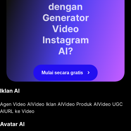
dengan
Generator
Video
Instagram
AI?
Mulai secara gratis
Iklan AI
Agen Video AI
Video Iklan AI
Video Produk AI
Video UGC
AI
URL ke Video
Avatar AI