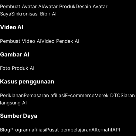
Pembuat Avatar AI
Avatar Produk
Desain Avatar
Saya
Sinkronisasi Bibir AI
Video AI
Pembuat Video AI
Video Pendek AI
Gambar AI
Foto Produk AI
Kasus penggunaan
Periklanan
Pemasaran afiliasi
E-commerce
Merek DTC
Siaran
langsung AI
Sumber Daya
Blog
Program afiliasi
Pusat pembelajaran
Alternatif
API