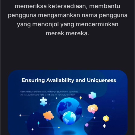
memeriksa ketersediaan, membantu
pengguna mengamankan nama pengguna
yang menonjol yang mencerminkan
merek mereka.