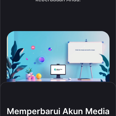
Memperbarui Akun Media