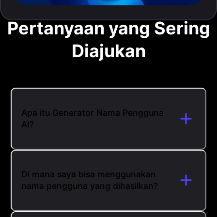
Pertanyaan yang Sering
Diajukan
Apa itu Generator Nama Pengguna
AI?
Di mana saya bisa menggunakan
nama pengguna yang dihasilkan?