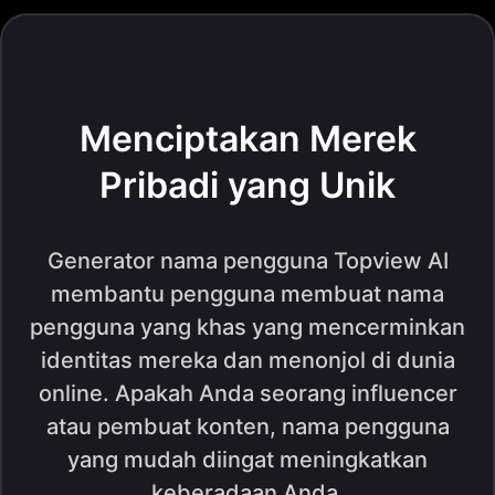
Menciptakan Merek
Pribadi yang Unik
Generator nama pengguna Topview AI
membantu pengguna membuat nama
pengguna yang khas yang mencerminkan
identitas mereka dan menonjol di dunia
online. Apakah Anda seorang influencer
atau pembuat konten, nama pengguna
yang mudah diingat meningkatkan
keberadaan Anda.