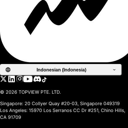
Indonesian (Indonesia)
©
2026
TOPVIEW PTE. LTD.
Singapore: 20 Collyer Quay #20-03, Singapore 049319
Los Angeles: 15970 Los Serranos CC Dr #251, Chino Hills,
CA 91709