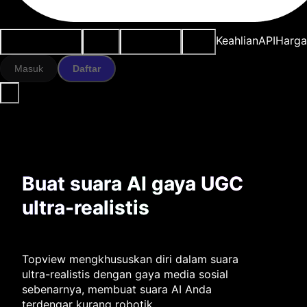
Kasus penggunaan
Alat AI
Sumber daya
Model
Keahlian
API
Harg
Masuk
Daftar
Buat suara AI gaya UGC
ultra-realistis
Topview mengkhususkan diri dalam suara
ultra-realistis dengan gaya media sosial
sebenarnya, membuat suara AI Anda
terdengar kurang robotik.