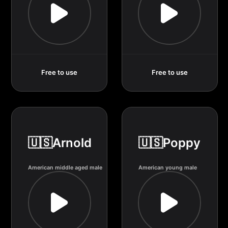
Free to use
Free to use
🇺🇸Arnold
🇺🇸Poppy
American middle aged male
American young male