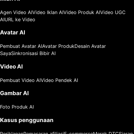
Agen Video AI
Video Iklan AI
Video Produk AI
Video UGC
AI
URL ke Video
Avatar AI
Pembuat Avatar AI
Avatar Produk
Desain Avatar
Saya
Sinkronisasi Bibir AI
Video AI
Pembuat Video AI
Video Pendek AI
Gambar AI
Foto Produk AI
Kasus penggunaan
Periklanan
Pemasaran afiliasi
E-commerce
Merek DTC
Siaran