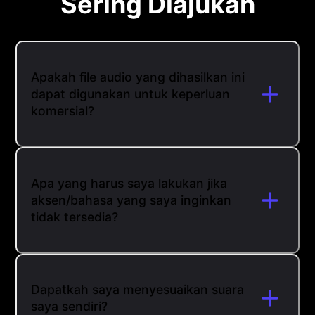
Sering Diajukan
Apakah file audio yang dihasilkan ini
dapat digunakan untuk keperluan
komersial?
Apa yang harus saya lakukan jika
aksen/bahasa yang saya inginkan
tidak tersedia?
Dapatkah saya menyesuaikan suara
saya sendiri?