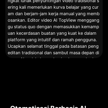
ngkat lunak penyuntingan video tradisional s
ering kali memerlukan kurva belajar yang cur
am dan berjam-jam kerja manual yang memb
osankan. Editor video AI TopView menggang
gu status quo dengan memasukkan kemamp
uan kecerdasan buatan yang kuat ke dalam
platform yang intuitif dan ramah pengguna.
Ucapkan selamat tinggal pada batasan peng
editan tradisional dan sambut masa depan di
mana AI melakukan sebagian besar pekerjaa
n, memungkinkan Anda fokus melepaskan kr
eativitas Anda dan menghasilkan cerita visua
l yang memukau.