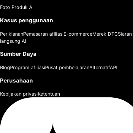
Foto Produk AI
Kasus penggunaan
Periklanan
Pemasaran afiliasi
E-commerce
Merek DTC
Siaran
langsung AI
Sumber Daya
Blog
Program afiliasi
Pusat pembelajaran
Alternatif
API
Perusahaan
Kebijakan privasi
Ketentuan