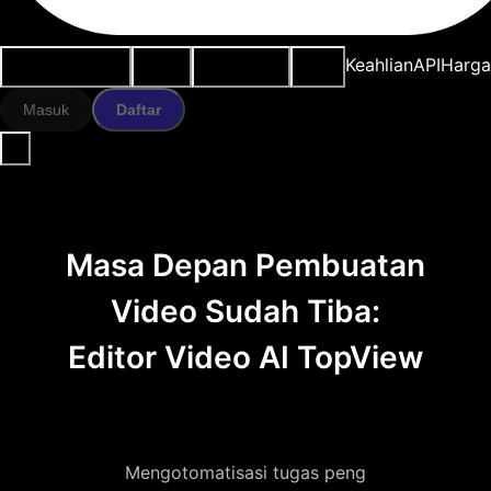
Kasus penggunaan
Alat AI
Sumber daya
Model
Keahlian
API
Harg
Masuk
Daftar
Masa Depan Pembuatan
Video Sudah Tiba:
Editor Video AI TopView
Mengotomatisasi tugas peng