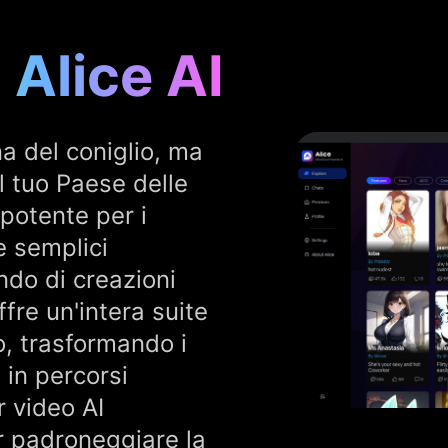
 Alice AI
na del coniglio, ma
l tuo Paese delle
potente per i
e semplici
do di creazioni
ffre un'intera suite
o, trasformando i
 in percorsi
r video AI
er padroneggiare la