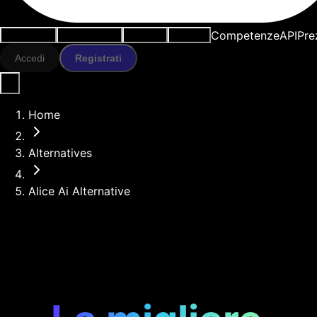
Competenze
API
Pre
Casi d'uso
Strumenti IA
Risorse
Modelli
Accedi
Registrati
Home
Alternatives
Alice Ai Alternative