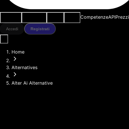
Casi d'uso
Strumenti IA
Risorse
Modelli
Competenze
API
Prezz
Accedi
Registrati
Home
Alternatives
Alter Ai Alternative