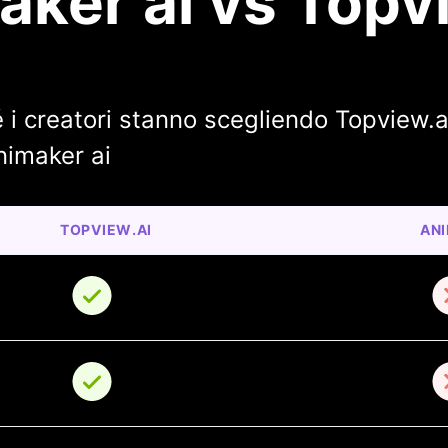
ker ai vs Topv
 i creatori stanno scegliendo Topview.a
nimaker ai
TOPVIEW.AI
ANI