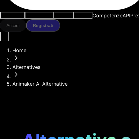
Competenze
API
Pre
Casi d'uso
Strumenti IA
Risorse
Modelli
Accedi
Registrati
Home
Alternatives
Animaker Ai Alternative