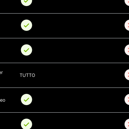
r 
TUTTO
deo