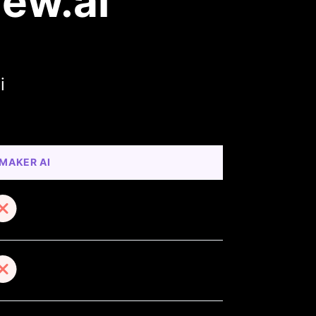
iew.ai
i
MAKER AI