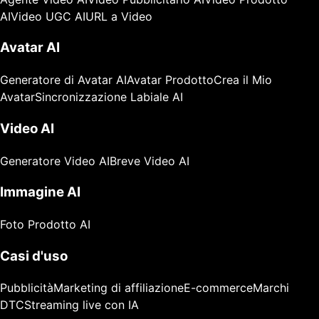
AI
Video UGC AI
URL a Video
Avatar AI
Generatore di Avatar AI
Avatar Prodotto
Crea il Mio
Avatar
Sincronizzazione Labiale AI
Video AI
Generatore Video AI
Breve Video AI
Immagine AI
Foto Prodotto AI
Casi d'uso
Pubblicità
Marketing di affiliazione
E-commerce
Marchi
DTC
Streaming live con IA