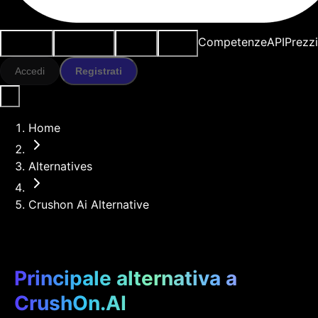
Casi d'uso
Strumenti IA
Risorse
Modelli
Competenze
API
Prezz
Accedi
Registrati
Home
Alternatives
Crushon Ai Alternative
Principale alternativa a
CrushOn.AI