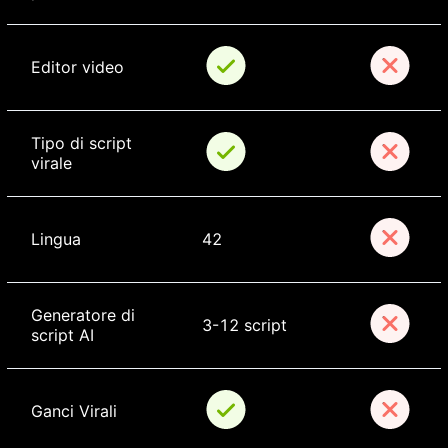
Editor video
Tipo di script 
virale
Lingua
42
Generatore di 
3-12 script
script AI
Ganci Virali