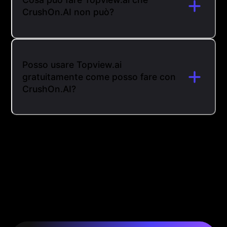
CrushOn.AI non può?
Posso usare Topview.ai
gratuitamente come posso fare con
CrushOn.AI?