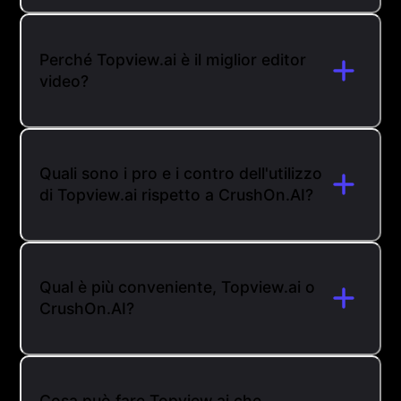
Perché Topview.ai è il miglior editor
video?
Quali sono i pro e i contro dell'utilizzo
di Topview.ai rispetto a CrushOn.AI?
Qual è più conveniente, Topview.ai o
CrushOn.AI?
Cosa può fare Topview.ai che