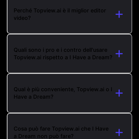
Perché Topview.ai è il miglior editor
video?
Quali sono i pro e i contro dell'usare
Topview.ai rispetto a I Have a Dream?
Qual è più conveniente, Topview.ai o I
Have a Dream?
Cosa può fare Topview.ai che I Have
a Dream non può fare?