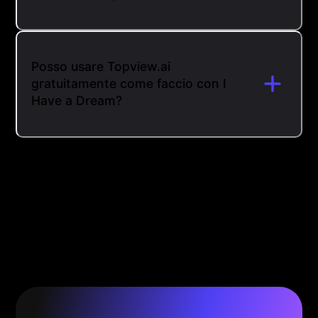
Posso usare Topview.ai
gratuitamente come faccio con I
Have a Dream?