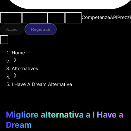
Casi d'uso
Strumenti IA
Risorse
Modelli
Competenze
API
Prezz
Accedi
Registrati
Home
Alternatives
I Have A Dream Alternative
Migliore alternativa a I Have a
Dream