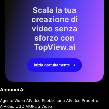
Scala la tua
creazione di
video senza
sforzo con
TopView.ai
Inizia gratuitamente
Annunci AI
Agente Video AI
Video Pubblicitario AI
Video Prodotto
AI
Video UGC AI
URL a Video