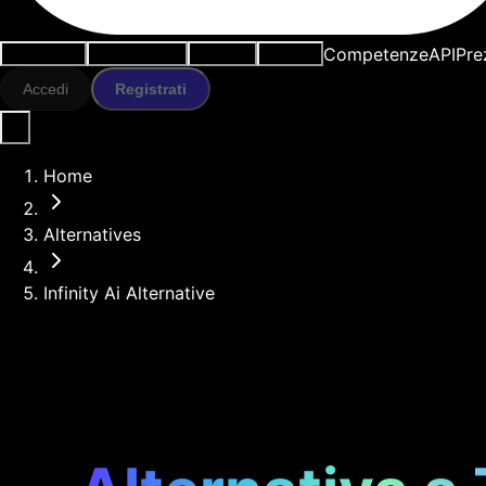
Competenze
API
Pre
Casi d'uso
Strumenti IA
Risorse
Modelli
Accedi
Registrati
Home
Alternatives
Infinity Ai Alternative