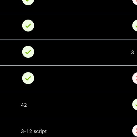
3
42
3-12 script