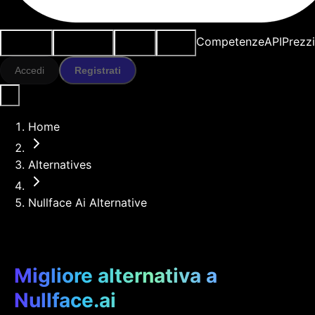
Casi d'uso
Strumenti IA
Risorse
Modelli
Competenze
API
Prezz
Accedi
Registrati
Home
Alternatives
Nullface Ai Alternative
Migliore alternativa a
Nullface.ai