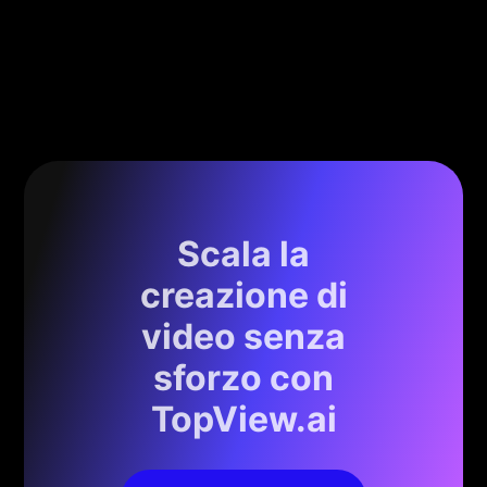
Scala la
creazione di
video senza
sforzo con
TopView.ai