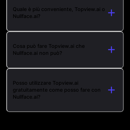
Quale è più conveniente, Topview.ai o
Nullface.ai?
Cosa può fare Topview.ai che
Nullface.ai non può?
Posso utilizzare Topview.ai
gratuitamente come posso fare con
Nullface.ai?