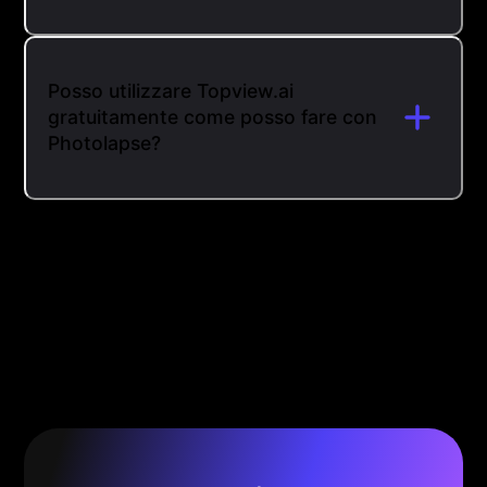
Posso utilizzare Topview.ai
gratuitamente come posso fare con
Photolapse?