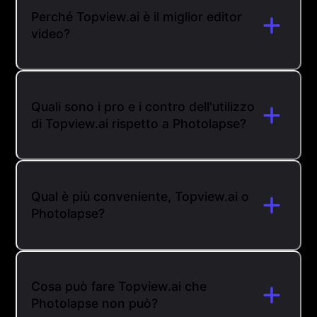
Perché Topview.ai è il miglior editor
video?
Quali sono i pro e i contro dell'utilizzo
di Topview.ai rispetto a Photolapse?
Qual è più conveniente, Topview.ai o
Photolapse?
Cosa può fare Topview.ai che
Photolapse non può?