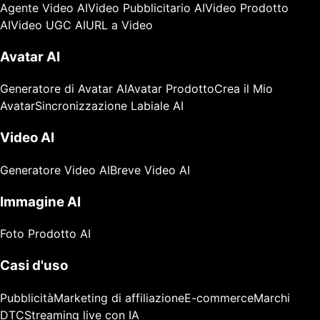
Agente Video AI
Video Pubblicitario AI
Video Prodotto
AI
Video UGC AI
URL a Video
Avatar AI
Generatore di Avatar AI
Avatar Prodotto
Crea il Mio
Avatar
Sincronizzazione Labiale AI
Video AI
Generatore Video AI
Breve Video AI
Immagine AI
Foto Prodotto AI
Casi d'uso
Pubblicità
Marketing di affiliazione
E-commerce
Marchi
DTC
Streaming live con IA