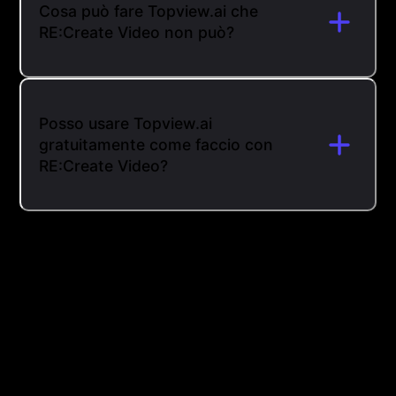
Cosa può fare Topview.ai che
RE:Create Video non può?
Posso usare Topview.ai
gratuitamente come faccio con
RE:Create Video?