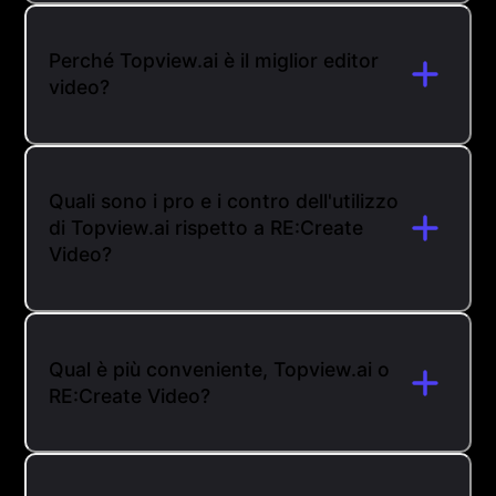
Perché Topview.ai è il miglior editor
video?
Quali sono i pro e i contro dell'utilizzo
di Topview.ai rispetto a RE:Create
Video?
Qual è più conveniente, Topview.ai o
RE:Create Video?