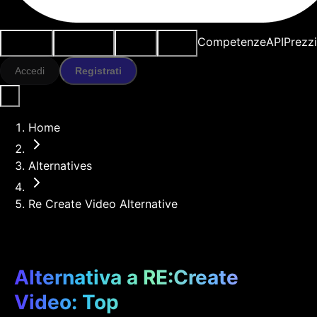
Casi d'uso
Strumenti IA
Risorse
Modelli
Competenze
API
Prezz
Accedi
Registrati
Home
Alternatives
Re Create Video Alternative
Alternativa a RE:Create
Video: Top