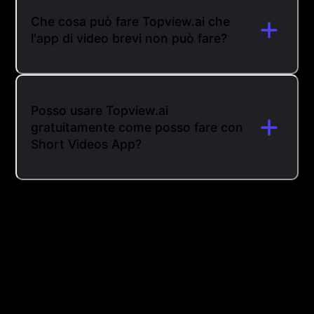
Che cosa può fare Topview.ai che
l'app di video brevi non può fare?
Posso usare Topview.ai
gratuitamente come posso fare con
Short Videos App?