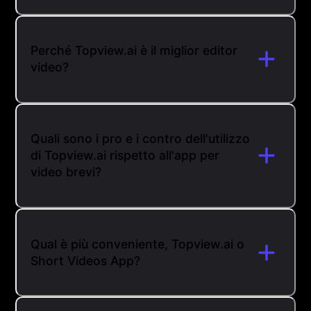
Perché Topview.ai è il miglior editor
video?
Quali sono i pro e i contro dell'utilizzo
di Topview.ai rispetto all'app per
video brevi?
Qual è più conveniente, Topview.ai o
Short Videos App?