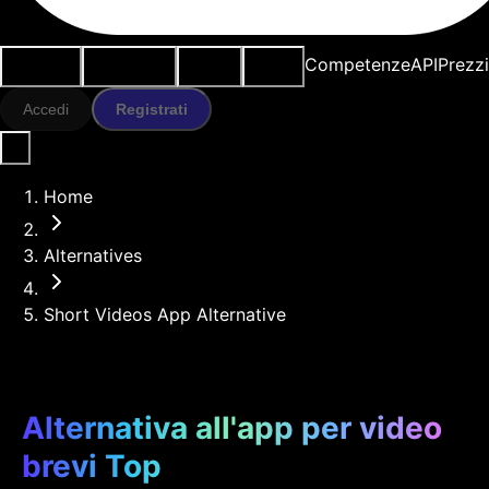
Casi d'uso
Strumenti IA
Risorse
Modelli
Competenze
API
Prezz
Accedi
Registrati
Home
Alternatives
Short Videos App Alternative
Alternativa all'app per video
brevi Top