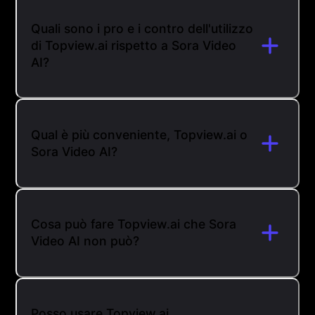
Quali sono i pro e i contro dell'utilizzo
di Topview.ai rispetto a Sora Video
AI?
Qual è più conveniente, Topview.ai o
Sora Video AI?
Cosa può fare Topview.ai che Sora
Video AI non può?
Posso usare Topview.ai