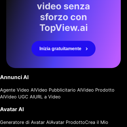
video senza
sforzo con
TopView.ai
Inizia gratuitamente
Annunci AI
Agente Video AI
Video Pubblicitario AI
Video Prodotto
AI
Video UGC AI
URL a Video
Avatar AI
Generatore di Avatar AI
Avatar Prodotto
Crea il Mio