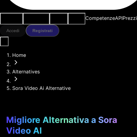
Casi d'uso
Strumenti IA
Risorse
Modelli
Competenze
API
Prezz
Accedi
Registrati
Home
Alternatives
Sora Video Ai Alternative
Migliore Alternativa a Sora
Video AI