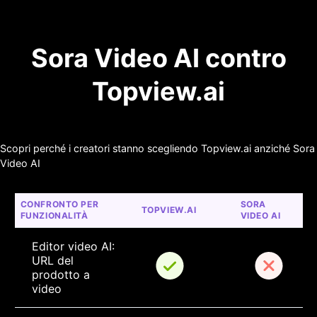
Sora Video AI contro
Topview.ai
Scopri perché i creatori stanno scegliendo Topview.ai anziché Sora
Video AI
CONFRONTO PER 
SORA 
TOPVIEW.AI
FUNZIONALITÀ
VIDEO AI
Editor video AI: 
URL del 
prodotto a 
video