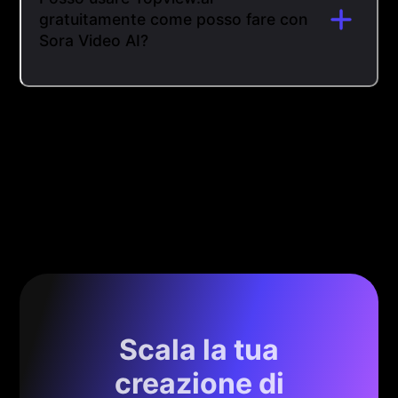
gratuitamente come posso fare con
Sora Video AI?
Scala la tua
creazione di