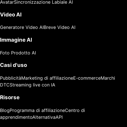
Avatar
Sincronizzazione Labiale AI
Video AI
Generatore Video AI
Breve Video AI
Immagine AI
Foto Prodotto AI
Casi d'uso
Pubblicità
Marketing di affiliazione
E-commerce
Marchi
DTC
Streaming live con IA
Risorse
Blog
Programma di affiliazione
Centro di
apprendimento
Alternativa
API