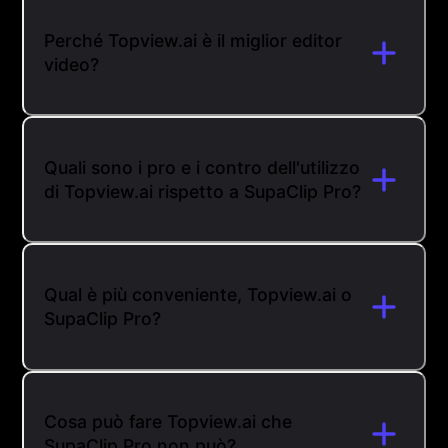
Perché Topview.ai è il miglior editor
video?
Quali sono i pro e i contro dell'utilizzo
di Topview.ai rispetto a SupaClip Pro?
Qual è più conveniente, Topview.ai o
SupaClip Pro?
Cosa può fare Topview.ai che
SupaClip Pro non può?