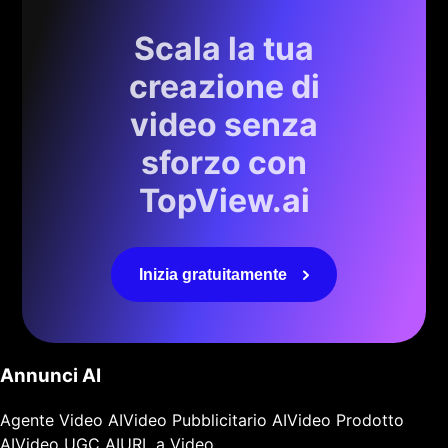
Scala la tua
creazione di
video senza
sforzo con
TopView.ai
Inizia gratuitamente
Annunci AI
Agente Video AI
Video Pubblicitario AI
Video Prodotto
AI
Video UGC AI
URL a Video