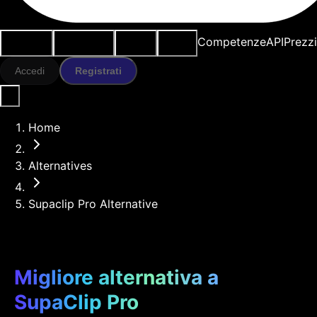
Casi d'uso
Strumenti IA
Risorse
Modelli
Competenze
API
Prezz
Accedi
Registrati
Home
Alternatives
Supaclip Pro Alternative
Migliore alternativa a
SupaClip Pro