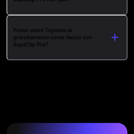
Posso usare Topview.ai
gratuitamente come faccio con
SupaClip Pro?