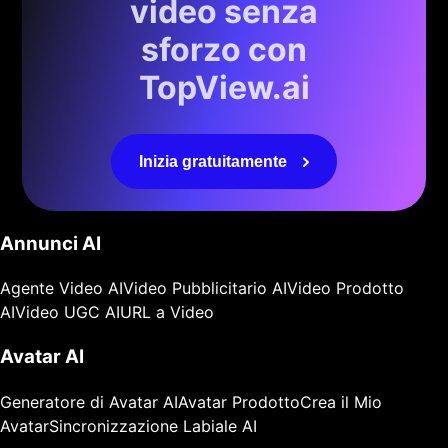
video senza
sforzo con
TopView.ai
Inizia gratuitamente
Annunci AI
Agente Video AI
Video Pubblicitario AI
Video Prodotto
AI
Video UGC AI
URL a Video
Avatar AI
Generatore di Avatar AI
Avatar Prodotto
Crea il Mio
Avatar
Sincronizzazione Labiale AI