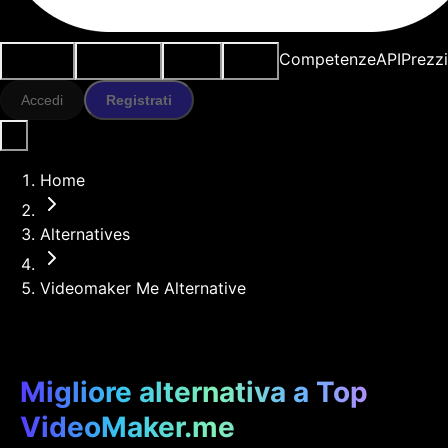
Casi d'uso
Strumenti IA
Risorse
Modelli
Competenze
API
Prezz
Accedi
Registrati
Home
Alternatives
Videomaker Me Alternative
Migliore alternativa a Top
VideoMaker.me