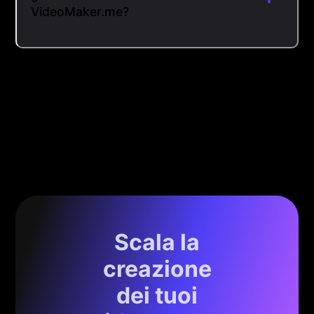
VideoMaker.me?
Scala la
creazione
dei tuoi