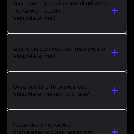
Quali sono i pro e i contro di utilizzare
Topview.ai rispetto a
VideoMaker.me?
Qual è più conveniente, Topview.ai o
VideoMaker.me?
Cosa può fare Topview.ai che
VideoMaker.me non può fare?
Posso usare Topview.ai
gratuitamente come faccio con