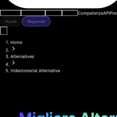
Competenze
API
Pre
Casi d'uso
Strumenti IA
Risorse
Modelli
Accedi
Registrati
Home
Alternatives
Videototextai Alternative