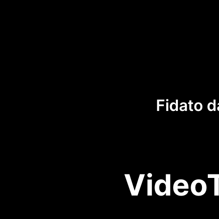
Fidato d
VideoT