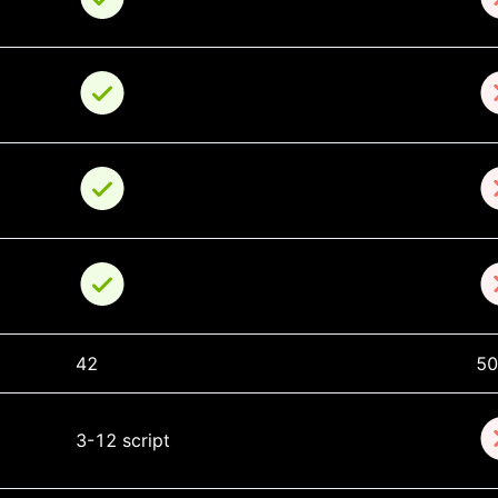
42
5
3-12 script