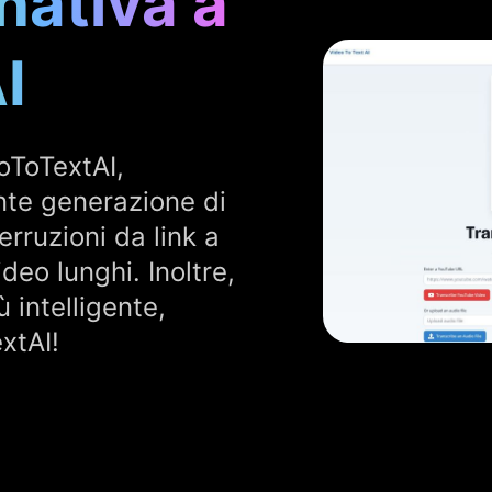
nativa a
I
oToTextAI,
nte generazione di
rruzioni da link a
deo lunghi. Inoltre,
ù intelligente,
xtAI!