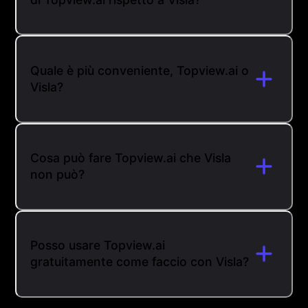
Quale è più conveniente, Topview.ai o
Visla?
Cosa può fare Topview.ai che Visla
non può?
Posso usare Topview.ai
gratuitamente come faccio con Visla?