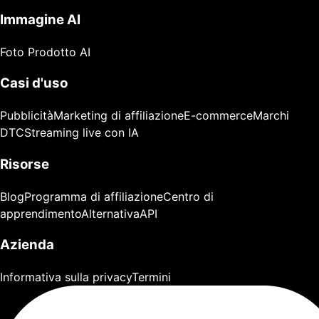
Immagine AI
Foto Prodotto AI
Casi d'uso
Pubblicità
Marketing di affiliazione
E-commerce
Marchi
DTC
Streaming live con IA
Risorse
Blog
Programma di affiliazione
Centro di
apprendimento
Alternativa
API
Azienda
Informativa sulla privacy
Termini