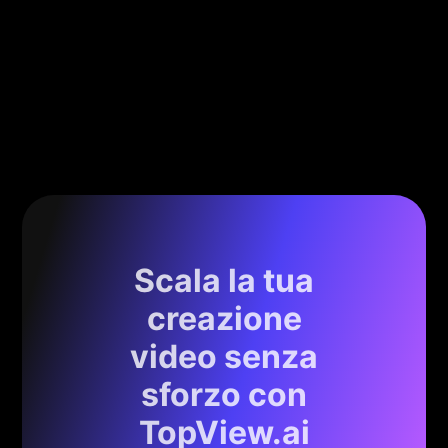
Scala la tua
creazione
video senza
sforzo con
TopView.ai