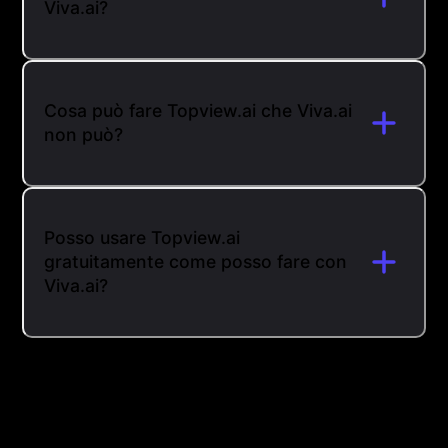
Viva.ai?
Cosa può fare Topview.ai che Viva.ai
non può?
Posso usare Topview.ai
gratuitamente come posso fare con
Viva.ai?