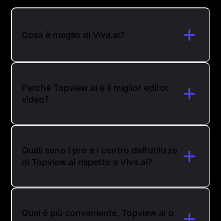
Cosa è meglio di Viva.ai?
Perché Topview.ai è il miglior editor
video?
Quali sono i pro e i contro dell'utilizzo
di Topview.ai rispetto a Viva.ai?
Qual è più conveniente, Topview.ai o