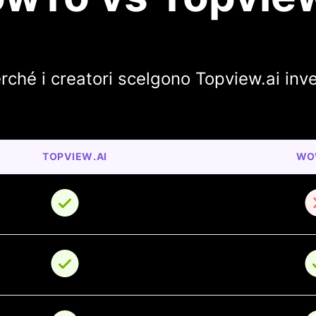
rché i creatori scelgono Topview.ai inv
TOPVIEW.AI
WO