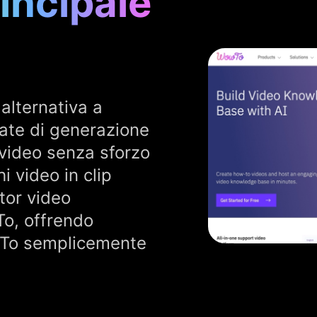
incipale
alternativa a
ate di generazione
 video senza sforzo
i video in clip
itor video
o, offrendo
owTo semplicemente