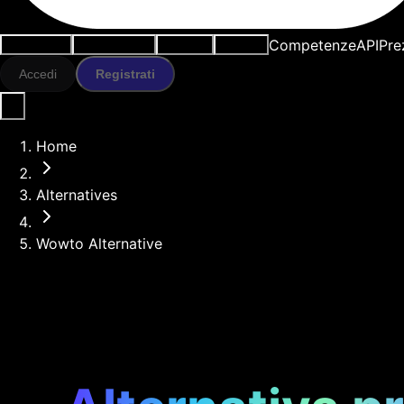
Competenze
API
Pre
Casi d'uso
Strumenti IA
Risorse
Modelli
Accedi
Registrati
Home
Alternatives
Wowto Alternative