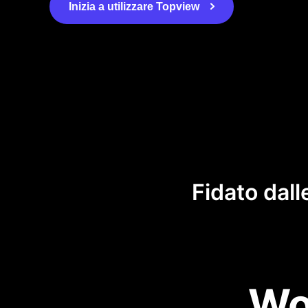
Inizia a utilizzare Topview
Fidato dall
Wo