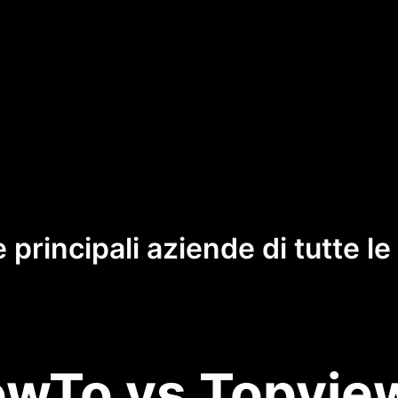
e principali aziende di tutte l
wTo vs Topview