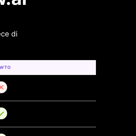
ece di
WTO