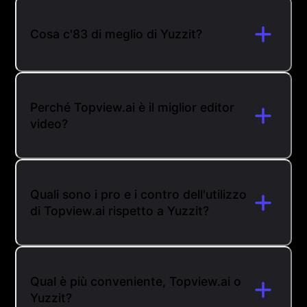
Cosa c'83 di meglio di Yuzzit?
Perché Topview.ai è il miglior editor
video?
Quali sono i pro e i contro dell'utilizzo
di Topview.ai rispetto a Yuzzit?
Qual è più conveniente, Topview.ai o
Yuzzit?