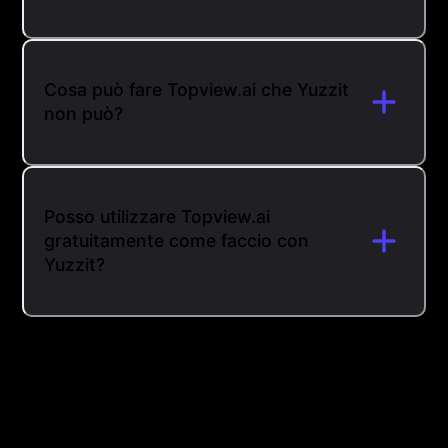
Cosa può fare Topview.ai che Yuzzit
non può?
Posso utilizzare Topview.ai
gratuitamente come faccio con
Yuzzit?