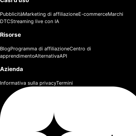
Casi d'uso
Pubblicità
Marketing di affiliazione
E-commerce
Marchi
DTC
Streaming live con IA
Risorse
Blog
Programma di affiliazione
Centro di
apprendimento
Alternativa
API
Azienda
Informativa sulla privacy
Termini