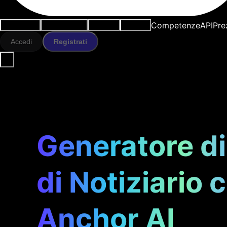
Competenze
API
Pre
Casi d'uso
Strumenti IA
Risorse
Modelli
Accedi
Registrati
Generatore di
di Notiziario 
Anchor AI