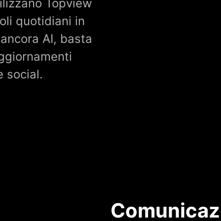
utilizzano Topview
li quotidiani in
ancora AI, basta
aggiornamenti
 social.
Comunicazi