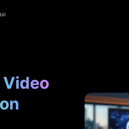
zzi
 Video
con