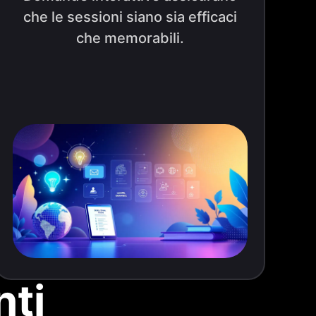
che le sessioni siano sia efficaci
che memorabili.
ti