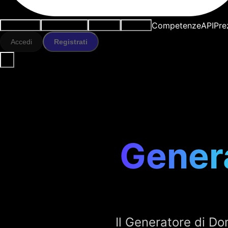
Competenze
API
Pre
Casi d'uso
Strumenti IA
Risorse
Modelli
Accedi
Registrati
Gener
Il Generatore di D